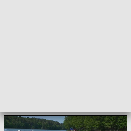
POWRÓT DO
SZCZECIN
TVP REGIONY
Kolejny upalny dzień. Jak przetrwać upał
w mieście?
2019-06-04
as