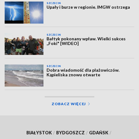
SZCZECIN
Upały i burze w regionie. IMGW ostrzega
SZCZECIN
Bałtyk pokonany wpław. Wielki sukces
,,Foki" [WIDEO]
SZCZECIN
Dobra wiadomość dla plażowiczów.
Kąpieliska znowu otwarte
ZOBACZ WIĘCEJ
BIAŁYSTOK
/
BYDGOSZCZ
/
GDAŃSK
/