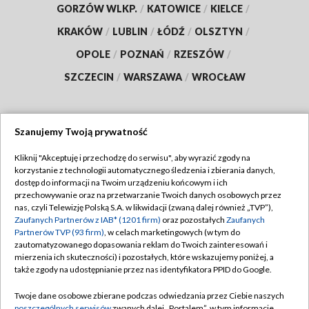
GORZÓW WLKP.
/
KATOWICE
/
KIELCE
/
KRAKÓW
/
LUBLIN
/
ŁÓDŹ
/
OLSZTYN
/
OPOLE
/
POZNAŃ
/
RZESZÓW
/
SZCZECIN
/
WARSZAWA
/
WROCŁAW
Szanujemy Twoją prywatność
Dołącz do nas:
Kliknij "Akceptuję i przechodzę do serwisu", aby wyrazić zgody na
korzystanie z technologii automatycznego śledzenia i zbierania danych,
TVP
dostęp do informacji na Twoim urządzeniu końcowym i ich
Abonament TVP
przechowywanie oraz na przetwarzanie Twoich danych osobowych przez
Regulamin TVP
nas, czyli Telewizję Polską S.A. w likwidacji (zwaną dalej również „TVP”),
Emisja w TVP
Polityka prywatności
Zaufanych Partnerów z IAB* (1201 firm)
oraz pozostałych
Zaufanych
Partnerów TVP (93 firm)
, w celach marketingowych (w tym do
Centrum informacji TVP
Moje zgody
zautomatyzowanego dopasowania reklam do Twoich zainteresowań i
mierzenia ich skuteczności) i pozostałych, które wskazujemy poniżej, a
Naziemna Telewizja Cyfrowa
Pomoc
także zgody na udostępnianie przez nas identyfikatora PPID do Google.
Sklep TVP
Biuro reklamy
Twoje dane osobowe zbierane podczas odwiedzania przez Ciebie naszych
Rada Programowa
poszczególnych serwisów
zwanych dalej „Portalem”, w tym informacje