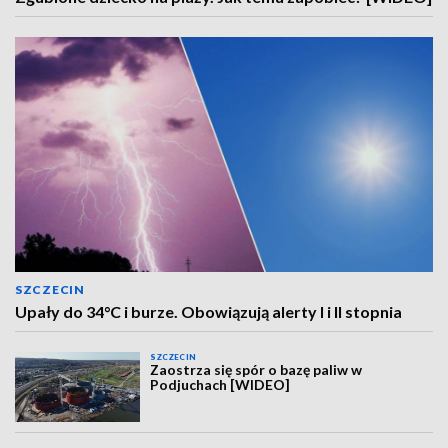
SZCZECIN
Upały do 34°C i burze. Obowiązują alerty I i II stopnia
SZCZECIN
Zaostrza się spór o bazę paliw w
Podjuchach [WIDEO]