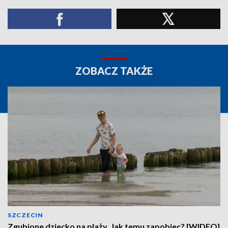
ZOBACZ TAKŻE
SZCZECIN
Zgubione dziecko na plaży. Jak temu zapobiec? [WIDEO]