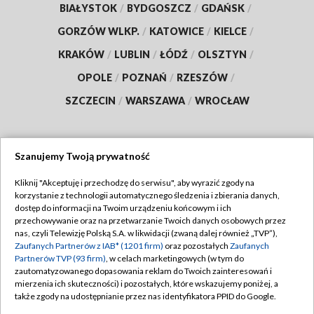
BIAŁYSTOK
/
BYDGOSZCZ
/
GDAŃSK
/
GORZÓW WLKP.
/
KATOWICE
/
KIELCE
/
KRAKÓW
/
LUBLIN
/
ŁÓDŹ
/
OLSZTYN
/
OPOLE
/
POZNAŃ
/
RZESZÓW
/
SZCZECIN
/
WARSZAWA
/
WROCŁAW
Szanujemy Twoją prywatność
Dołącz do nas:
Kliknij "Akceptuję i przechodzę do serwisu", aby wyrazić zgody na
korzystanie z technologii automatycznego śledzenia i zbierania danych,
TVP
dostęp do informacji na Twoim urządzeniu końcowym i ich
Abonament TVP
przechowywanie oraz na przetwarzanie Twoich danych osobowych przez
Regulamin TVP
nas, czyli Telewizję Polską S.A. w likwidacji (zwaną dalej również „TVP”),
Emisja w TVP
Polityka prywatności
Zaufanych Partnerów z IAB* (1201 firm)
oraz pozostałych
Zaufanych
Partnerów TVP (93 firm)
, w celach marketingowych (w tym do
Centrum informacji TVP
Moje zgody
zautomatyzowanego dopasowania reklam do Twoich zainteresowań i
mierzenia ich skuteczności) i pozostałych, które wskazujemy poniżej, a
Naziemna Telewizja Cyfrowa
Pomoc
także zgody na udostępnianie przez nas identyfikatora PPID do Google.
Sklep TVP