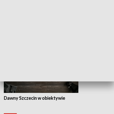
Z indeksem w ręku
Droga po suk
HISTORIA
Dawny Szczecin w obiektywie