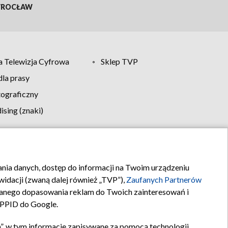
ROCŁAW
 Telewizja Cyfrowa
Sklep TVP
la prasy
tograficzny
sing (znaki)
klamy
Kontakt
rania danych, dostęp do informacji na Twoim urządzeniu
idacji (zwaną dalej również „TVP”),
Zaufanych Partnerów
anego dopasowania reklam do Twoich zainteresowań i
a PPID do Google.
”, w tym informacje zapisywane za pomocą technologii