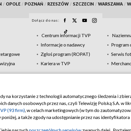
N
/
OPOLE
/
POZNAŃ
/
RZESZÓW
/
SZCZECIN
/
WARSZAWA
/
W
Dołącz do nas:
Centrum informacji TVP
Naziemna
Informacje o nadawcy
Program d
zetargowe
Zgłoś program (ROPAT)
Serwis fo
wizyjna
Kariera w TVP
Merchandi
Polityka prywatności
Moje zgody
Pomoc
Biuro re
ody na korzystanie z technologii automatycznego śledzenia i zbie
 danych osobowych przez nas, czyli Telewizję Polską S.A. w likw
VP (93 firm)
, w celach marketingowych (w tym do zautomatyzow
 poniżej, a także zgody na udostępnianie przez nas identyfikator
Ciebie naszych
poszczególnych serwisów
zwanych dalej „Portalem