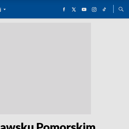
j
rawsku Pomorskim