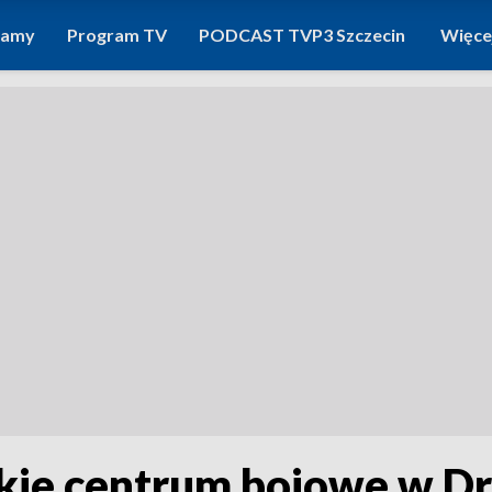
ramy
Program TV
PODCAST TVP3 Szczecin
Więce
kie centrum bojowe w D