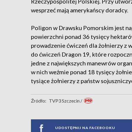
Rzeczypospolitej Polskiej. Przy utwo
wesprzeć mają amerykańscy doradcy.
Poligon w Drawsku Pomorskim jest na
powierzchni ponad 36 tysięcy hektaró
prowadzenie ćwiczeń dla żołnierzy z 
do ćwiczeń Dragon 19, które rozpoczną
jedne z największych manewrów organ
w nich weźmie ponad 18 tysięcy żołnier
tysiące żołnierzy z państw sojusznicz
Źródło:
TVP3 Szczecin /
UDOSTĘPNIJ NA FACEBOOKU