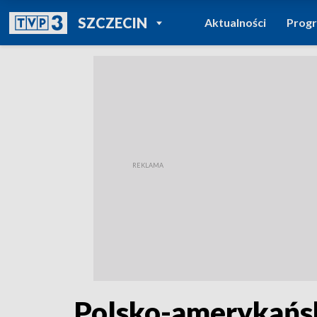
POWRÓT DO
SZCZECIN
Aktualności
Prog
TVP REGIONY
Polsko-amerykańs