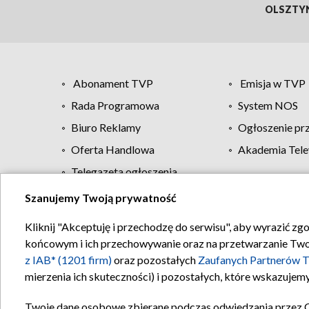
OLSZTY
Abonament TVP
Emisja w TVP
Rada Programowa
System NOS
Biuro Reklamy
Ogłoszenie pr
Oferta Handlowa
Akademia Tele
Telegazeta ogłoszenia
Szanujemy Twoją prywatność
Regulamin TVP
Kliknij "Akceptuję i przechodzę do serwisu", aby wyrazić zg
końcowym i ich przechowywanie oraz na przetwarzanie Twoich
z IAB* (1201 firm)
oraz pozostałych
Zaufanych Partnerów T
mierzenia ich skuteczności) i pozostałych, które wskazujemy
Twoje dane osobowe zbierane podczas odwiedzania przez 