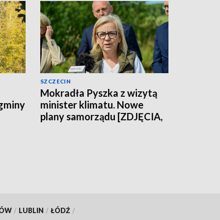
SZCZECIN
Mokradła Pyszka z wizytą
 gminy
minister klimatu. Nowe
plany samorządu [ZDJĘCIA,
WIDEO]
KÓW
/
LUBLIN
/
ŁÓDŹ
/