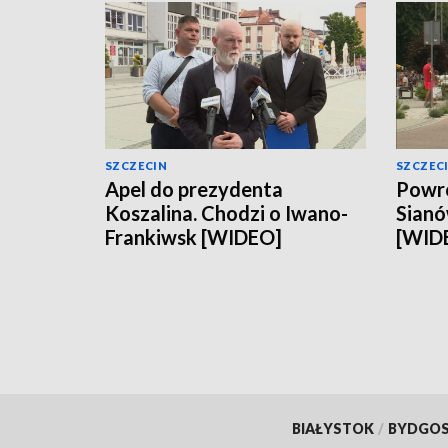
SZCZECIN
SZCZEC
Apel do prezydenta
Powró
Koszalina. Chodzi o Iwano-
Sianó
Frankiwsk [WIDEO]
[WID
BIAŁYSTOK
/
BYDGO