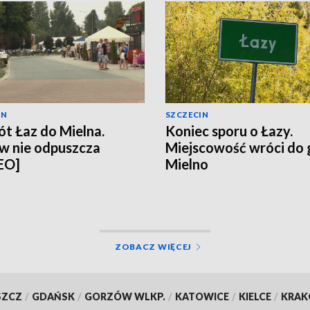
IN
SZCZECIN
t Łaz do Mielna.
Koniec sporu o Łazy.
w nie odpuszcza
Miejscowość wróci do
EO]
Mielno
ZOBACZ WIĘCEJ
SZCZ
/
GDAŃSK
/
GORZÓW WLKP.
/
KATOWICE
/
KIELCE
/
KRA