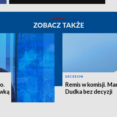
ZOBACZ TAKŻE
SZCZECIN
o.
Remis w komisji. M
ewką
Dudka bez decyzji