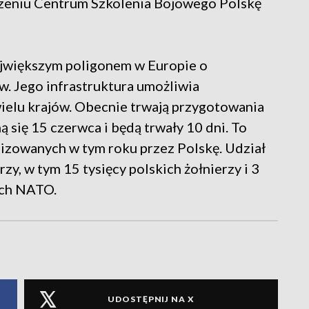
rzeniu Centrum Szkolenia Bojowego Polskę
jwiększym poligonem w Europie o
w. Jego infrastruktura umożliwia
wielu krajów. Obecnie trwają przygotowania
 się 15 czerwca i będą trwały 10 dni. To
izowanych w tym roku przez Polskę. Udział
zy, w tym 15 tysięcy polskich żołnierzy i 3
ych NATO.
UDOSTĘPNIJ NA X