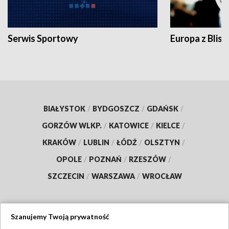
Serwis Sportowy
Europa z Blisk
BIAŁYSTOK
/
BYDGOSZCZ
/
GDAŃSK
/
GORZÓW WLKP.
/
KATOWICE
/
KIELCE
/
KRAKÓW
/
LUBLIN
/
ŁÓDŹ
/
OLSZTYN
/
OPOLE
/
POZNAŃ
/
RZESZÓW
/
SZCZECIN
/
WARSZAWA
/
WROCŁAW
Szanujemy Twoją prywatność
Dołącz do nas: