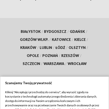
BIAŁYSTOK
/
BYDGOSZCZ
/
GDAŃSK
/
GORZÓW WLKP.
/
KATOWICE
/
KIELCE
/
KRAKÓW
/
LUBLIN
/
ŁÓDŹ
/
OLSZTYN
/
OPOLE
/
POZNAŃ
/
RZESZÓW
/
SZCZECIN
/
WARSZAWA
/
WROCŁAW
Szanujemy Twoją prywatność
Dołącz do nas:
Kliknij "Akceptuję i przechodzę do serwisu", aby wyrazić zgody na
korzystanie z technologii automatycznego śledzenia i zbierania danych,
TVP
dostęp do informacji na Twoim urządzeniu końcowym i ich
Abonament TVP
przechowywanie oraz na przetwarzanie Twoich danych osobowych przez
Regulamin TVP