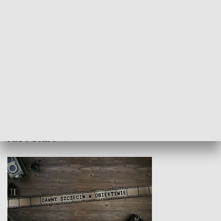
Z indeksem w ręku
Droga po suk
HISTORIA