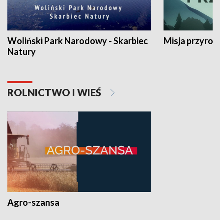
Woliński Park Narodowy - Skarbiec
Misja przyrod
Natury
ROLNICTWO I WIEŚ
Agro-szansa