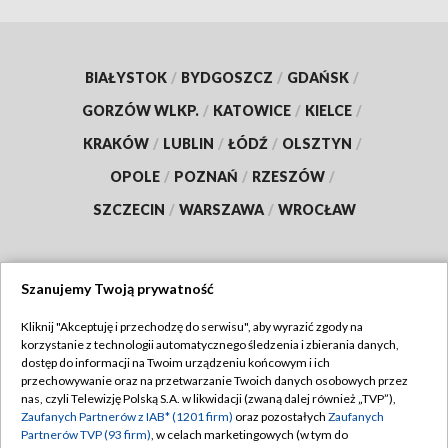
BIAŁYSTOK
/
BYDGOSZCZ
/
GDAŃSK
/
GORZÓW WLKP.
/
KATOWICE
/
KIELCE
/
KRAKÓW
/
LUBLIN
/
ŁÓDŹ
/
OLSZTYN
/
OPOLE
/
POZNAŃ
/
RZESZÓW
/
SZCZECIN
/
WARSZAWA
/
WROCŁAW
Szanujemy Twoją prywatność
Dołącz do nas:
Kliknij "Akceptuję i przechodzę do serwisu", aby wyrazić zgody na
korzystanie z technologii automatycznego śledzenia i zbierania danych,
TVP
dostęp do informacji na Twoim urządzeniu końcowym i ich
Abonament TVP
przechowywanie oraz na przetwarzanie Twoich danych osobowych przez
Regulamin TVP
nas, czyli Telewizję Polską S.A. w likwidacji (zwaną dalej również „TVP”),
Emisja w TVP
Polityka prywatności
Zaufanych Partnerów z IAB* (1201 firm)
oraz pozostałych
Zaufanych
Partnerów TVP (93 firm)
, w celach marketingowych (w tym do
Centrum informacji TVP