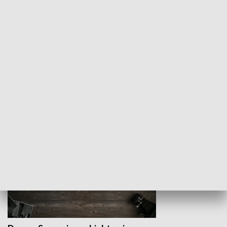
Z indeksem w ręku
Droga po suk
HISTORIA