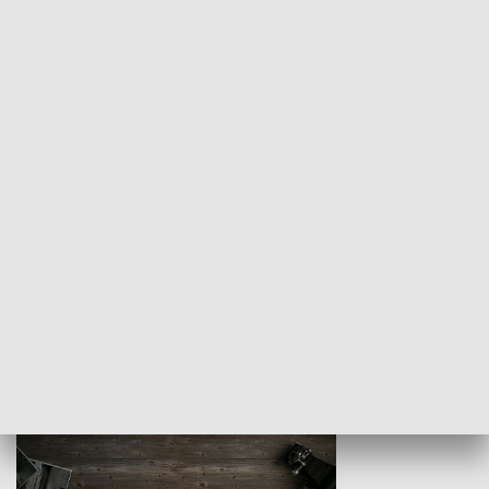
Z indeksem w ręku
Droga po suk
HISTORIA