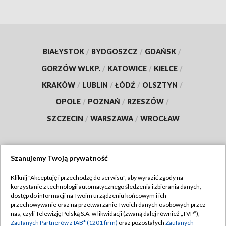
BIAŁYSTOK
/
BYDGOSZCZ
/
GDAŃSK
/
GORZÓW WLKP.
/
KATOWICE
/
KIELCE
/
KRAKÓW
/
LUBLIN
/
ŁÓDŹ
/
OLSZTYN
/
OPOLE
/
POZNAŃ
/
RZESZÓW
/
SZCZECIN
/
WARSZAWA
/
WROCŁAW
Szanujemy Twoją prywatność
Dołącz do nas:
Kliknij "Akceptuję i przechodzę do serwisu", aby wyrazić zgody na
korzystanie z technologii automatycznego śledzenia i zbierania danych,
TVP
dostęp do informacji na Twoim urządzeniu końcowym i ich
Abonament TVP
przechowywanie oraz na przetwarzanie Twoich danych osobowych przez
Regulamin TVP
nas, czyli Telewizję Polską S.A. w likwidacji (zwaną dalej również „TVP”),
Emisja w TVP
Polityka prywatności
Zaufanych Partnerów z IAB* (1201 firm)
oraz pozostałych
Zaufanych