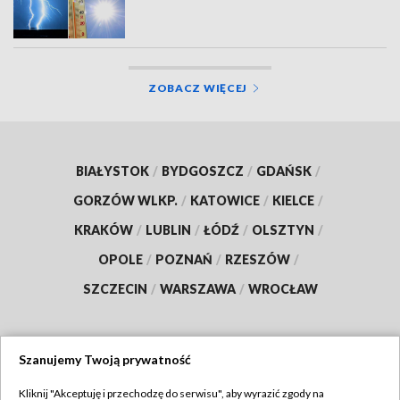
ZOBACZ WIĘCEJ
BIAŁYSTOK
/
BYDGOSZCZ
/
GDAŃSK
/
GORZÓW WLKP.
/
KATOWICE
/
KIELCE
/
KRAKÓW
/
LUBLIN
/
ŁÓDŹ
/
OLSZTYN
/
OPOLE
/
POZNAŃ
/
RZESZÓW
/
SZCZECIN
/
WARSZAWA
/
WROCŁAW
Szanujemy Twoją prywatność
Dołącz do nas:
Kliknij "Akceptuję i przechodzę do serwisu", aby wyrazić zgody na