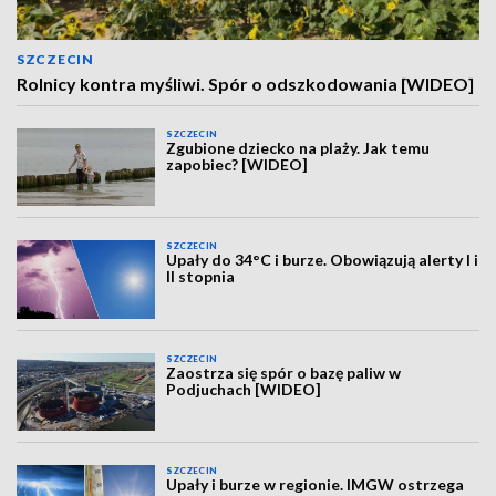
SZCZECIN
Rolnicy kontra myśliwi. Spór o odszkodowania [WIDEO]
SZCZECIN
Zgubione dziecko na plaży. Jak temu
zapobiec? [WIDEO]
SZCZECIN
Upały do 34°C i burze. Obowiązują alerty I i
II stopnia
SZCZECIN
Zaostrza się spór o bazę paliw w
Podjuchach [WIDEO]
SZCZECIN
Upały i burze w regionie. IMGW ostrzega