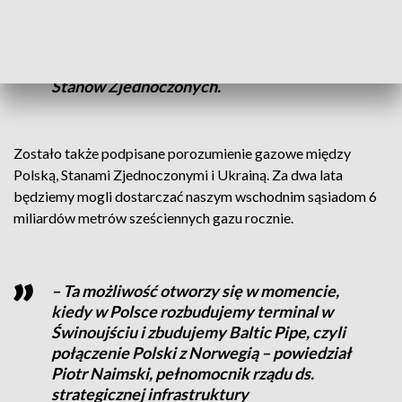
jeśli chodzi o dywersyfikację źródeł
energii, ale też jeśli chodzi o zapewnienie
energii innym krajom europejskim –
powiedział Rick Perry, sekretarz energii
Stanów Zjednoczonych.
Zostało także podpisane porozumienie gazowe między
Polską, Stanami Zjednoczonymi i Ukrainą. Za dwa lata
będziemy mogli dostarczać naszym wschodnim sąsiadom 6
miliardów metrów sześciennych gazu rocznie.
– Ta możliwość otworzy się w momencie,
kiedy w Polsce rozbudujemy terminal w
Świnoujściu i zbudujemy Baltic Pipe, czyli
połączenie Polski z Norwegią – powiedział
Piotr Naimski, pełnomocnik rządu ds.
strategicznej infrastruktury