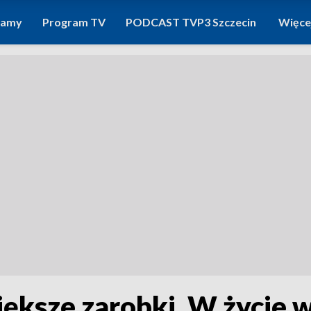
ramy
Program TV
PODCAST TVP3 Szczecin
Więce
iększe zarobki. W życie