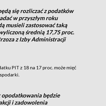
będą się rozliczać z podatków
ładać w przyszłym roku
ą musieli zastosować taką
wyliczoną średnią 17,75 proc.
zoza z Izby Administracji
tku PIT z 18 na 17 proc. może mięć
spodarki.
k opodatkowania będzie
akcji i zadowolenia