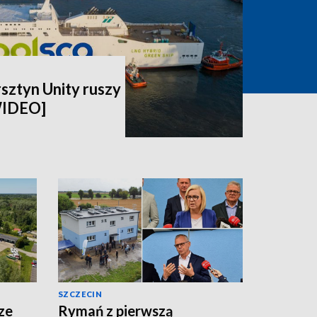
rsztyn Unity ruszy
WIDEO]
SZCZECIN
ze
Rymań z pierwszą