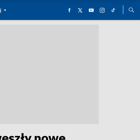
j
 weszły nowe