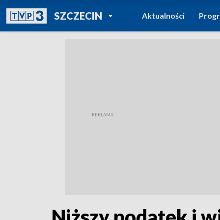
POWRÓT DO
SZCZECIN
Aktualności
Prog
TVP REGIONY
Niższy podatek i w