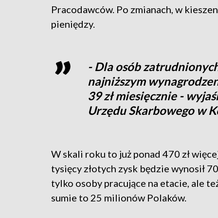
Pracodawców. Po zmianach, w kieszen
pieniędzy.
- Dla osób zatrudnionyc
najniższym wynagrodzeniu,
39 zł miesięcznie - wyjaś
Urzędu Skarbowego w Ko
W skali roku to już ponad 470 zł więcej
tysięcy złotych zysk będzie wynosił 70
tylko osoby pracujące na etacie, ale te
sumie to 25 milionów Polaków.