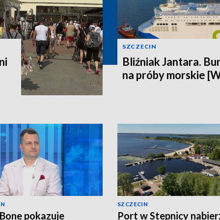
SZCZECIN
ni
Bliźniak Jantara. Bu
na próby morskie [
IN
SZCZECIN
 Bone pokazuje
Port w Stepnicy nabier