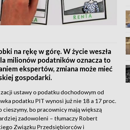
bki na rękę w górę. W życie weszła
Dla milionów podatników oznacza to
daniem ekspertów, zmiana może mieć
kiej gospodarki.
lizacji ustawy o podatku dochodowym od
awka podatku PIT wynosi już nie 18 a 17 proc.
o cieszymy, bo pracownicy mają większą
bardziej zadowoleni – tłumaczy Robert
iego Związku Przedsiębiorców i