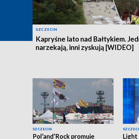
SZCZECIN
Kapryśne lato nad Bałtykiem. Jed
narzekają, inni zyskują [WIDEO]
SZCZECIN
SZCZEC
Pol’and’Rock promuje
Light