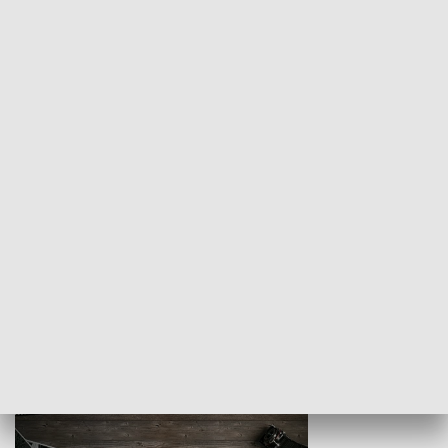
Z indeksem w ręku
Droga po suk
HISTORIA