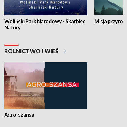
Woliński Park Narodowy - Skarbiec
Misja przyrod
Natury
ROLNICTWO I WIEŚ
Agro-szansa