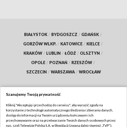
BIAŁYSTOK
/
BYDGOSZCZ
/
GDAŃSK
/
GORZÓW WLKP.
/
KATOWICE
/
KIELCE
/
KRAKÓW
/
LUBLIN
/
ŁÓDŹ
/
OLSZTYN
/
OPOLE
/
POZNAŃ
/
RZESZÓW
/
SZCZECIN
/
WARSZAWA
/
WROCŁAW
Szanujemy Twoją prywatność
Dołącz do nas:
Kliknij "Akceptuję i przechodzę do serwisu", aby wyrazić zgody na
korzystanie z technologii automatycznego śledzenia i zbierania danych,
TVP
dostęp do informacji na Twoim urządzeniu końcowym i ich
Abonament TVP
przechowywanie oraz na przetwarzanie Twoich danych osobowych przez
Regulamin TVP
nas, czyli Telewizję Polską S.A. w likwidacji (zwaną dalej również „TVP”),