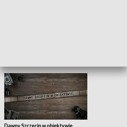
Z indeksem w ręku
Droga po suk
HISTORIA
Dawny Szczecin w obiektywie