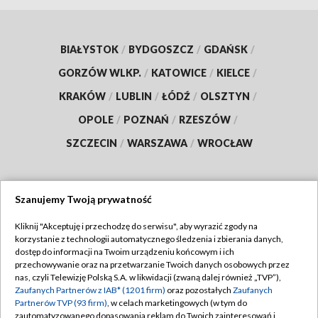
BIAŁYSTOK
/
BYDGOSZCZ
/
GDAŃSK
/
GORZÓW WLKP.
/
KATOWICE
/
KIELCE
/
KRAKÓW
/
LUBLIN
/
ŁÓDŹ
/
OLSZTYN
/
OPOLE
/
POZNAŃ
/
RZESZÓW
/
SZCZECIN
/
WARSZAWA
/
WROCŁAW
Szanujemy Twoją prywatność
Dołącz do nas:
Kliknij "Akceptuję i przechodzę do serwisu", aby wyrazić zgody na
korzystanie z technologii automatycznego śledzenia i zbierania danych,
TVP
dostęp do informacji na Twoim urządzeniu końcowym i ich
Abonament TVP
przechowywanie oraz na przetwarzanie Twoich danych osobowych przez
Regulamin TVP
nas, czyli Telewizję Polską S.A. w likwidacji (zwaną dalej również „TVP”),
Emisja w TVP
Polityka prywatności
Zaufanych Partnerów z IAB* (1201 firm)
oraz pozostałych
Zaufanych
Partnerów TVP (93 firm)
, w celach marketingowych (w tym do
Centrum informacji TVP
Moje zgody
zautomatyzowanego dopasowania reklam do Twoich zainteresowań i