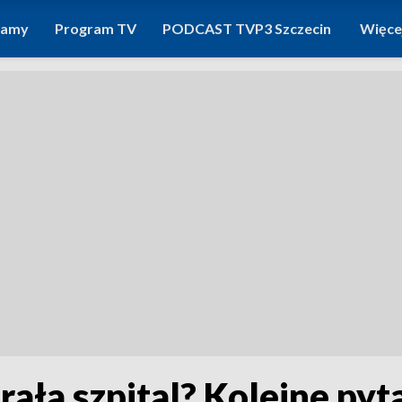
ramy
Program TV
PODCAST TVP3 Szczecin
Więce
rała szpital? Kolejne py