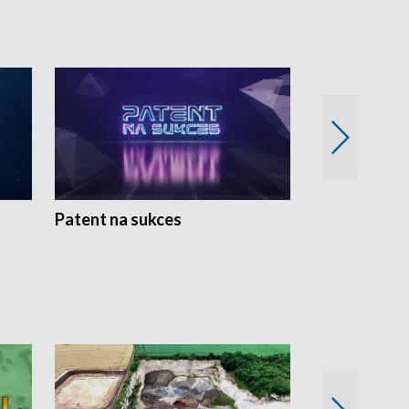
Patent na sukces
Rolnictwo w 