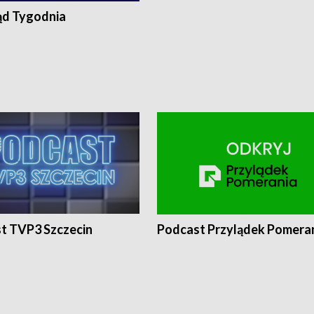
ąd Tygodnia
t TVP3 Szczecin
Podcast Przylądek Pomera