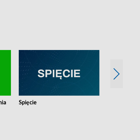
nia
Spięcie
Niedziałkow