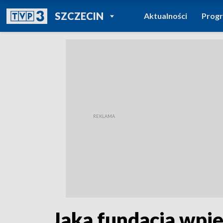
POWRÓT DO
SZCZECIN
Aktualności
Prog
TVP REGIONY
Jaka fundacja wpie