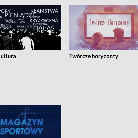
Kultura
Twórcze horyzonty