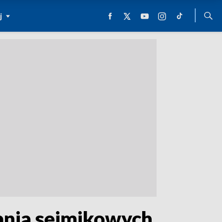
j
tania sejmikowych