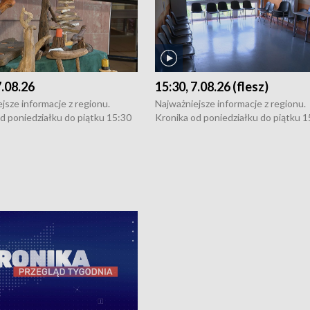
7.08.26
15:30, 7.08.26 (flesz)
jsze informacje z regionu.
Najważniejsze informacje z regionu.
d poniedziałku do piątku 15:30
Kronika od poniedziałku do piątku 1
16:30 (+ rozmowa), 18:30, 21:30.
(flesz), 16:30 (+ rozmowa), 18:30, 21
y i święta 15:30 i 16:30
W weekendy i święta 15:30 i 16:30
8:30 i 21:30. Dziennikarze czekają
(flesz), 18:30 i 21:30. Dziennikarze c
a zgłoszenia: Szczecin - tel. 91-
na Państwa zgłoszenia: Szczecin - te
0, Koszalin - tel. 94-34-50-054,
4 8-10-400, Koszalin - tel. 94-34-50
ronika@tvp.pl.
e-mail: kronika@tvp.pl.