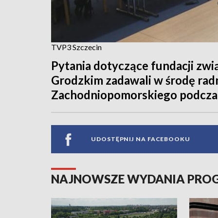
TVP3 Szczecin
Pytania dotyczące fundacji zw
Grodzkim zadawali w środę ra
Zachodniopomorskiego podczas 
UDOSTĘPNIJ NA FACEBOOKU
NAJNOWSZE WYDANIA PR