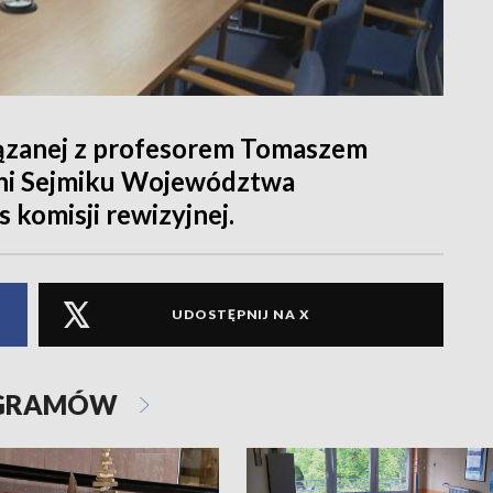
iązanej z profesorem Tomaszem
dni Sejmiku Województwa
komisji rewizyjnej.
UDOSTĘPNIJ NA X
OGRAMÓW