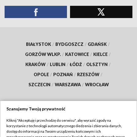
BIAŁYSTOK
/
BYDGOSZCZ
/
GDAŃSK
/
GORZÓW WLKP.
/
KATOWICE
/
KIELCE
/
KRAKÓW
/
LUBLIN
/
ŁÓDŹ
/
OLSZTYN
/
OPOLE
/
POZNAŃ
/
RZESZÓW
/
SZCZECIN
/
WARSZAWA
/
WROCŁAW
Szanujemy Twoją prywatność
Dołącz do nas:
Kliknij "Akceptuję i przechodzę do serwisu", aby wyrazić zgody na
korzystanie z technologii automatycznego śledzenia i zbierania danych,
TVP
dostęp do informacji na Twoim urządzeniu końcowym i ich
przechowywanie oraz na przetwarzanie Twoich danych osobowych przez