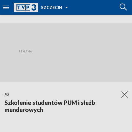
POWRÓT DO
SZCZECIN
TVP REGIONY
/0
Szkolenie studentów PUM i służb
mundurowych