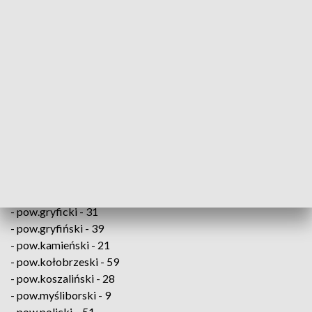
— Ministerstwo Zdrowia (@MZ_GOV_PL)
January 1, 2021
Od początku epidemii koronawirusem zaraziło się 1 305 774
osób, 28 956 zakażonych zmarło. Wyzdrowiało ponad milion
46 tys. chorych na COVID-19.
W Zachodniopomorskiem zakażenie koronawirusem
potwierdzono u osób z:
- pow. białogardzki - 23
- pow. choszczeński - 21
- pow. drawski - 40
- pow.goleniowski - 46
- pow.gryficki - 31
- pow.gryfiński - 39
- pow.kamieński - 21
- pow.kołobrzeski - 59
- pow.koszaliński - 28
- pow.myśliborski - 9
- pow.policki – 51