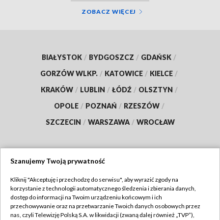
ZOBACZ WIĘCEJ
BIAŁYSTOK
/
BYDGOSZCZ
/
GDAŃSK
/
GORZÓW WLKP.
/
KATOWICE
/
KIELCE
/
KRAKÓW
/
LUBLIN
/
ŁÓDŹ
/
OLSZTYN
/
OPOLE
/
POZNAŃ
/
RZESZÓW
/
SZCZECIN
/
WARSZAWA
/
WROCŁAW
Szanujemy Twoją prywatność
Dołącz do nas:
Kliknij "Akceptuję i przechodzę do serwisu", aby wyrazić zgody na
korzystanie z technologii automatycznego śledzenia i zbierania danych,
TVP
dostęp do informacji na Twoim urządzeniu końcowym i ich
Abonament TVP
przechowywanie oraz na przetwarzanie Twoich danych osobowych przez
Regulamin TVP
nas, czyli Telewizję Polską S.A. w likwidacji (zwaną dalej również „TVP”),