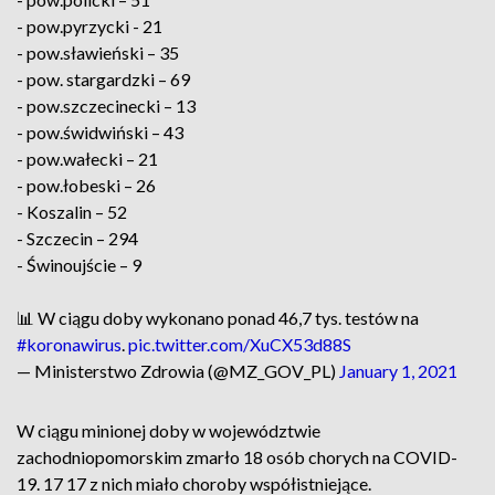
- pow.pyrzycki - 21
- pow.sławieński – 35
- pow. stargardzki – 69
- pow.szczecinecki – 13
- pow.świdwiński – 43
- pow.wałecki – 21
- pow.łobeski – 26
- Koszalin – 52
- Szczecin – 294
- Świnoujście – 9
📊 W ciągu doby wykonano ponad 46,7 tys. testów na
#koronawirus
.
pic.twitter.com/XuCX53d88S
— Ministerstwo Zdrowia (@MZ_GOV_PL)
January 1, 2021
W ciągu minionej doby w województwie
zachodniopomorskim zmarło 18 osób chorych na COVID-
19. 17 17 z nich miało choroby współistniejące.