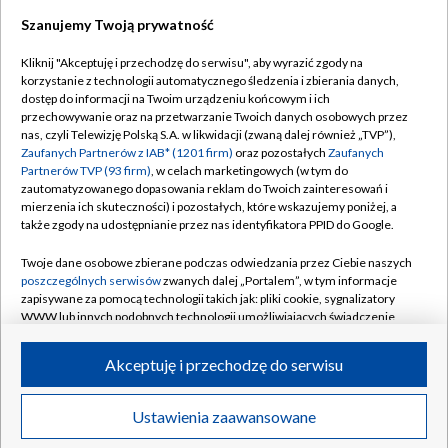
Szanujemy Twoją prywatność
Dołącz do nas:
Kliknij "Akceptuję i przechodzę do serwisu", aby wyrazić zgody na
korzystanie z technologii automatycznego śledzenia i zbierania danych,
TVP
dostęp do informacji na Twoim urządzeniu końcowym i ich
Abonament TVP
przechowywanie oraz na przetwarzanie Twoich danych osobowych przez
Regulamin TVP
nas, czyli Telewizję Polską S.A. w likwidacji (zwaną dalej również „TVP”),
Emisja w TVP
Polityka prywatności
Zaufanych Partnerów z IAB* (1201 firm)
oraz pozostałych
Zaufanych
Partnerów TVP (93 firm)
, w celach marketingowych (w tym do
Centrum informacji TVP
Moje zgody
zautomatyzowanego dopasowania reklam do Twoich zainteresowań i
mierzenia ich skuteczności) i pozostałych, które wskazujemy poniżej, a
Naziemna Telewizja Cyfrowa
Pomoc
także zgody na udostępnianie przez nas identyfikatora PPID do Google.
Sklep TVP
Biuro reklamy
Twoje dane osobowe zbierane podczas odwiedzania przez Ciebie naszych
Rada Programowa
Kontakt
poszczególnych serwisów
zwanych dalej „Portalem”, w tym informacje
zapisywane za pomocą technologii takich jak: pliki cookie, sygnalizatory
System NOS
WWW lub innych podobnych technologii umożliwiających świadczenie
dopasowanych i bezpiecznych usług, personalizację treści oraz reklam,
Informacje o nadawcy
Kanały
udostępnianie funkcji mediów społecznościowych oraz analizowanie
Akceptuję i przechodzę do serwisu
ruchu w Internecie.
Program dla prasy
©2026 Telewizja Polska S.A. w likwidacji
Biuro Reklamy
Twoje dane osobowe zbierane podczas odwiedzania przez Ciebie
Ustawienia zaawansowane
poszczególnych serwisów
na Portalu, takie jak adresy IP, identyfikatory
Ogłoszenie przetargowe
Twoich urządzeń końcowych i identyfikatory plików cookie, informacje o