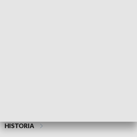
Morski Kompas
Z wiatrem w o
NAUKA I EDUKACJA
Z indeksem w ręku
Droga po suk
HISTORIA