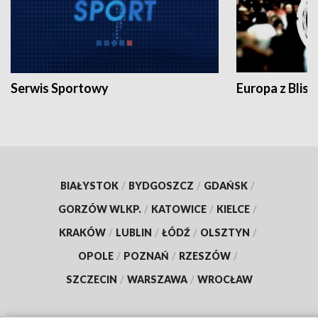
Serwis Sportowy
Europa z Blisk
BIAŁYSTOK
/
BYDGOSZCZ
/
GDAŃSK
/
GORZÓW WLKP.
/
KATOWICE
/
KIELCE
/
KRAKÓW
/
LUBLIN
/
ŁÓDŹ
/
OLSZTYN
/
OPOLE
/
POZNAŃ
/
RZESZÓW
/
SZCZECIN
/
WARSZAWA
/
WROCŁAW