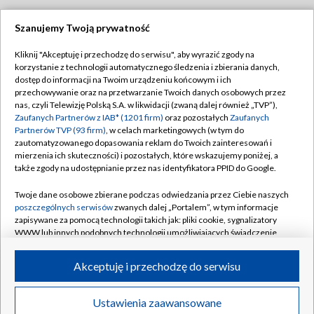
Szanujemy Twoją prywatność
Dołącz do nas:
Kliknij "Akceptuję i przechodzę do serwisu", aby wyrazić zgody na
korzystanie z technologii automatycznego śledzenia i zbierania danych,
TVP
dostęp do informacji na Twoim urządzeniu końcowym i ich
Abonament TVP
przechowywanie oraz na przetwarzanie Twoich danych osobowych przez
Regulamin TVP
nas, czyli Telewizję Polską S.A. w likwidacji (zwaną dalej również „TVP”),
Emisja w TVP
Polityka prywatności
Zaufanych Partnerów z IAB* (1201 firm)
oraz pozostałych
Zaufanych
Partnerów TVP (93 firm)
, w celach marketingowych (w tym do
Centrum informacji TVP
Moje zgody
zautomatyzowanego dopasowania reklam do Twoich zainteresowań i
mierzenia ich skuteczności) i pozostałych, które wskazujemy poniżej, a
Naziemna Telewizja Cyfrowa
Pomoc
także zgody na udostępnianie przez nas identyfikatora PPID do Google.
Sklep TVP
Biuro reklamy
Twoje dane osobowe zbierane podczas odwiedzania przez Ciebie naszych
Rada Programowa
Kontakt
poszczególnych serwisów
zwanych dalej „Portalem”, w tym informacje
zapisywane za pomocą technologii takich jak: pliki cookie, sygnalizatory
System NOS
WWW lub innych podobnych technologii umożliwiających świadczenie
dopasowanych i bezpiecznych usług, personalizację treści oraz reklam,
Informacje o nadawcy
Kanały
udostępnianie funkcji mediów społecznościowych oraz analizowanie
Akceptuję i przechodzę do serwisu
ruchu w Internecie.
Program dla prasy
©2026 Telewizja Polska S.A. w likwidacji
Biuro Reklamy
Twoje dane osobowe zbierane podczas odwiedzania przez Ciebie
Ustawienia zaawansowane
poszczególnych serwisów
na Portalu, takie jak adresy IP, identyfikatory