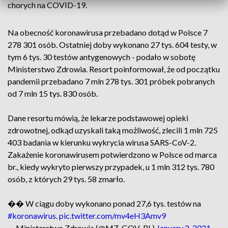
chorych na COVID-19.
Na obecność koronawirusa przebadano dotąd w Polsce 7
278 301 osób. Ostatniej doby wykonano 27 tys. 604 testy, w
tym 6 tys. 30 testów antygenowych - podało w sobotę
Ministerstwo Zdrowia. Resort poinformował, że od początku
pandemii przebadano 7 mln 278 tys. 301 próbek pobranych
od 7 mln 15 tys. 830 osób.
Dane resortu mówią, że lekarze podstawowej opieki
zdrowotnej, odkąd uzyskali taką możliwość, zlecili 1 mln 725
403 badania w kierunku wykrycia wirusa SARS-CoV-2.
Zakażenie koronawirusem potwierdzono w Polsce od marca
br., kiedy wykryto pierwszy przypadek, u 1 mln 312 tys. 780
osób, z których 29 tys. 58 zmarło.
�� W ciągu doby wykonano ponad 27,6 tys. testów na
#koronawirus
.
pic.twitter.com/mv4eH3Amv9
— Ministerstwo Zdrowia (@MZ_GOV_PL)
January 2, 2021