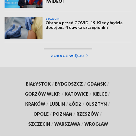
[WIDEO]
SZCZECIN
Obrona przed COVID-19. Kiedy będzie
dostępna 4 dawka szczepionki?
ZOBACZ WIĘCEJ
BIAŁYSTOK
/
BYDGOSZCZ
/
GDAŃSK
/
GORZÓW WLKP.
/
KATOWICE
/
KIELCE
/
KRAKÓW
/
LUBLIN
/
ŁÓDŹ
/
OLSZTYN
/
OPOLE
/
POZNAŃ
/
RZESZÓW
/
SZCZECIN
/
WARSZAWA
/
WROCŁAW