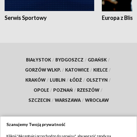
Serwis Sportowy
Europa z Blisk
BIAŁYSTOK
/
BYDGOSZCZ
/
GDAŃSK
/
GORZÓW WLKP.
/
KATOWICE
/
KIELCE
/
KRAKÓW
/
LUBLIN
/
ŁÓDŹ
/
OLSZTYN
/
OPOLE
/
POZNAŃ
/
RZESZÓW
/
SZCZECIN
/
WARSZAWA
/
WROCŁAW
Szanujemy Twoją prywatność
Dołącz do nas:
Kliknij "Akceptuję i przechodzę do serwisu", aby wyrazić zgody na