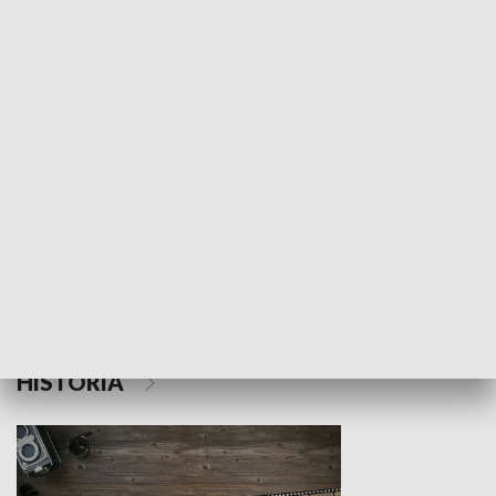
NAUKA I EDUKACJA
Z indeksem w ręku
Droga po suk
HISTORIA