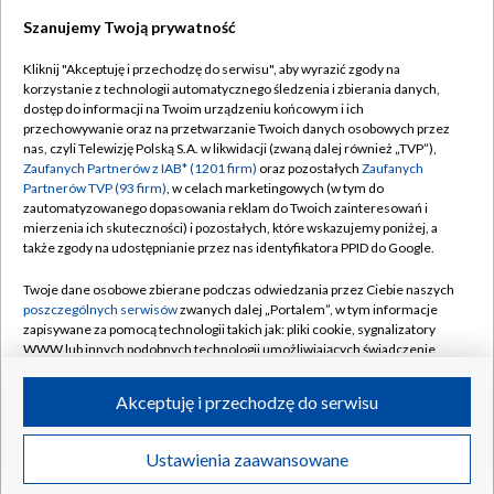
Szanujemy Twoją prywatność
Dołącz do nas:
Kliknij "Akceptuję i przechodzę do serwisu", aby wyrazić zgody na
korzystanie z technologii automatycznego śledzenia i zbierania danych,
TVP
dostęp do informacji na Twoim urządzeniu końcowym i ich
Abonament TVP
przechowywanie oraz na przetwarzanie Twoich danych osobowych przez
Regulamin TVP
nas, czyli Telewizję Polską S.A. w likwidacji (zwaną dalej również „TVP”),
Emisja w TVP
Polityka prywatności
Zaufanych Partnerów z IAB* (1201 firm)
oraz pozostałych
Zaufanych
Partnerów TVP (93 firm)
, w celach marketingowych (w tym do
Centrum informacji TVP
Moje zgody
zautomatyzowanego dopasowania reklam do Twoich zainteresowań i
mierzenia ich skuteczności) i pozostałych, które wskazujemy poniżej, a
Naziemna Telewizja Cyfrowa
Pomoc
także zgody na udostępnianie przez nas identyfikatora PPID do Google.
Sklep TVP
Biuro reklamy
Twoje dane osobowe zbierane podczas odwiedzania przez Ciebie naszych
Rada Programowa
Kontakt
poszczególnych serwisów
zwanych dalej „Portalem”, w tym informacje
zapisywane za pomocą technologii takich jak: pliki cookie, sygnalizatory
System NOS
WWW lub innych podobnych technologii umożliwiających świadczenie
dopasowanych i bezpiecznych usług, personalizację treści oraz reklam,
Informacje o nadawcy
Kanały
udostępnianie funkcji mediów społecznościowych oraz analizowanie
Akceptuję i przechodzę do serwisu
ruchu w Internecie.
Program dla prasy
©2026 Telewizja Polska S.A. w likwidacji
Biuro Reklamy
Twoje dane osobowe zbierane podczas odwiedzania przez Ciebie
Ustawienia zaawansowane
poszczególnych serwisów
na Portalu, takie jak adresy IP, identyfikatory
Ogłoszenie przetargowe
Twoich urządzeń końcowych i identyfikatory plików cookie, informacje o