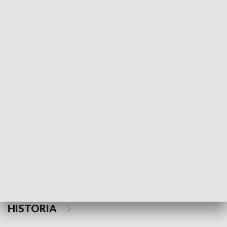
Morski Kompas
Z wiatrem w o
NAUKA I EDUKACJA
Z indeksem w ręku
Droga po suk
HISTORIA