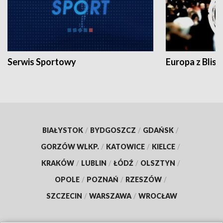
Serwis Sportowy
Europa z Blisk
BIAŁYSTOK
/
BYDGOSZCZ
/
GDAŃSK
/
GORZÓW WLKP.
/
KATOWICE
/
KIELCE
/
KRAKÓW
/
LUBLIN
/
ŁÓDŹ
/
OLSZTYN
/
OPOLE
/
POZNAŃ
/
RZESZÓW
/
SZCZECIN
/
WARSZAWA
/
WROCŁAW