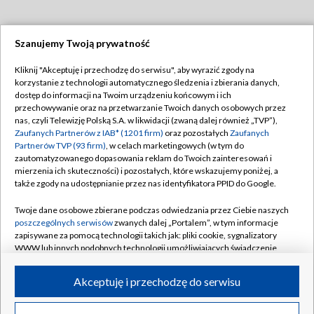
Szanujemy Twoją prywatność
Dołącz do nas:
Kliknij "Akceptuję i przechodzę do serwisu", aby wyrazić zgody na
korzystanie z technologii automatycznego śledzenia i zbierania danych,
TVP
dostęp do informacji na Twoim urządzeniu końcowym i ich
Abonament TVP
przechowywanie oraz na przetwarzanie Twoich danych osobowych przez
Regulamin TVP
nas, czyli Telewizję Polską S.A. w likwidacji (zwaną dalej również „TVP”),
Emisja w TVP
Polityka prywatności
Zaufanych Partnerów z IAB* (1201 firm)
oraz pozostałych
Zaufanych
Partnerów TVP (93 firm)
, w celach marketingowych (w tym do
Centrum informacji TVP
Moje zgody
zautomatyzowanego dopasowania reklam do Twoich zainteresowań i
mierzenia ich skuteczności) i pozostałych, które wskazujemy poniżej, a
Naziemna Telewizja Cyfrowa
Pomoc
także zgody na udostępnianie przez nas identyfikatora PPID do Google.
Sklep TVP
Biuro reklamy
Twoje dane osobowe zbierane podczas odwiedzania przez Ciebie naszych
Rada Programowa
Kontakt
poszczególnych serwisów
zwanych dalej „Portalem”, w tym informacje
zapisywane za pomocą technologii takich jak: pliki cookie, sygnalizatory
System NOS
WWW lub innych podobnych technologii umożliwiających świadczenie
dopasowanych i bezpiecznych usług, personalizację treści oraz reklam,
Informacje o nadawcy
Kanały
udostępnianie funkcji mediów społecznościowych oraz analizowanie
Akceptuję i przechodzę do serwisu
ruchu w Internecie.
Program dla prasy
©2026 Telewizja Polska S.A. w likwidacji
Biuro Reklamy
Twoje dane osobowe zbierane podczas odwiedzania przez Ciebie