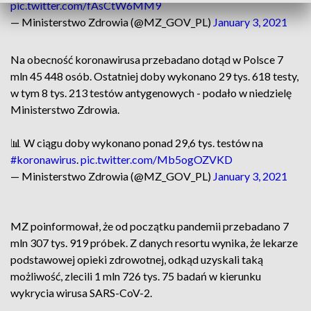
pic.twitter.com/fAsCtW6MM9
— Ministerstwo Zdrowia (@MZ_GOV_PL)
January 3, 2021
Na obecność koronawirusa przebadano dotąd w Polsce 7
mln 45 448 osób. Ostatniej doby wykonano 29 tys. 618 testy,
w tym 8 tys. 213 testów antygenowych - podało w niedzielę
Ministerstwo Zdrowia.
📊 W ciągu doby wykonano ponad 29,6 tys. testów na
#koronawirus
.
pic.twitter.com/Mb5ogOZVKD
— Ministerstwo Zdrowia (@MZ_GOV_PL)
January 3, 2021
MZ poinformował, że od początku pandemii przebadano 7
mln 307 tys. 919 próbek. Z danych resortu wynika, że lekarze
podstawowej opieki zdrowotnej, odkąd uzyskali taką
możliwość, zlecili 1 mln 726 tys. 75 badań w kierunku
wykrycia wirusa SARS-CoV-2.