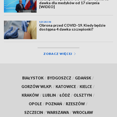
dawka dla medyków od 17 sierpnia
[WIDEO]
SZCZECIN
Obrona przed COVID-19. Kiedy będzie
dostępna 4 dawka szczepionki?
ZOBACZ WIĘCEJ
BIAŁYSTOK
/
BYDGOSZCZ
/
GDAŃSK
/
GORZÓW WLKP.
/
KATOWICE
/
KIELCE
/
KRAKÓW
/
LUBLIN
/
ŁÓDŹ
/
OLSZTYN
/
OPOLE
/
POZNAŃ
/
RZESZÓW
/
SZCZECIN
/
WARSZAWA
/
WROCŁAW