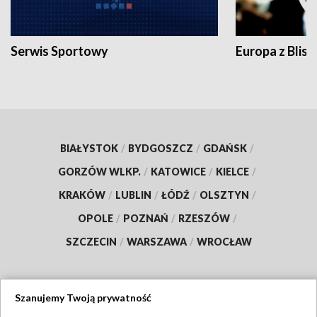
Serwis Sportowy
Europa z Blisk
BIAŁYSTOK
/
BYDGOSZCZ
/
GDAŃSK
/
GORZÓW WLKP.
/
KATOWICE
/
KIELCE
/
KRAKÓW
/
LUBLIN
/
ŁÓDŹ
/
OLSZTYN
/
OPOLE
/
POZNAŃ
/
RZESZÓW
/
SZCZECIN
/
WARSZAWA
/
WROCŁAW
Szanujemy Twoją prywatność
Dołącz do nas: