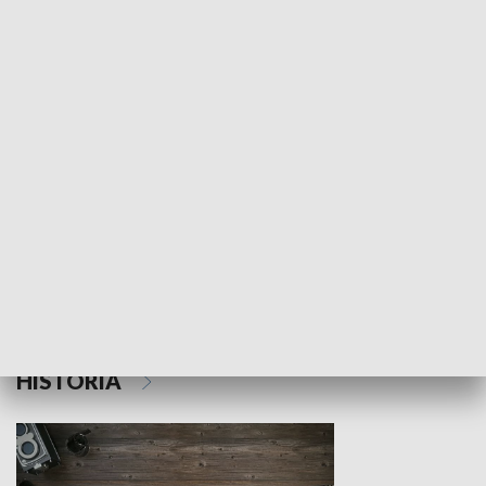
NAUKA I EDUKACJA
Z indeksem w ręku
Droga po suk
HISTORIA