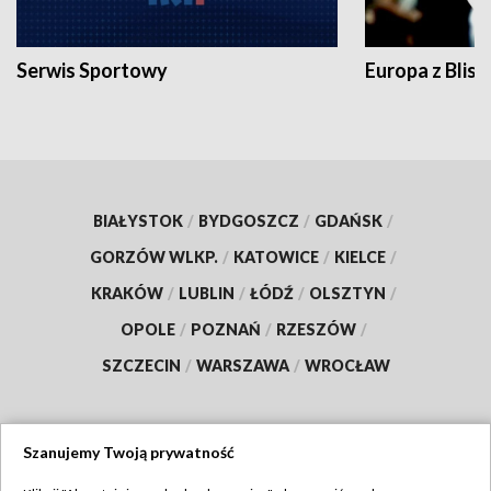
Serwis Sportowy
Europa z Blisk
BIAŁYSTOK
/
BYDGOSZCZ
/
GDAŃSK
/
GORZÓW WLKP.
/
KATOWICE
/
KIELCE
/
KRAKÓW
/
LUBLIN
/
ŁÓDŹ
/
OLSZTYN
/
OPOLE
/
POZNAŃ
/
RZESZÓW
/
SZCZECIN
/
WARSZAWA
/
WROCŁAW
Szanujemy Twoją prywatność
Dołącz do nas: