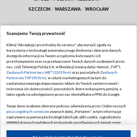
SZCZECIN
/
WARSZAWA
/
WROCŁAW
Szanujemy Twoją prywatność
Dołącz do nas:
Kliknij "Akceptuję i przechodzę do serwisu", aby wyrazić zgody na
korzystanie z technologii automatycznego śledzenia i zbierania danych,
TVP
dostęp do informacji na Twoim urządzeniu końcowym i ich
Abonament TVP
przechowywanie oraz na przetwarzanie Twoich danych osobowych przez
Regulamin TVP
nas, czyli Telewizję Polską S.A. w likwidacji (zwaną dalej również „TVP”),
Emisja w TVP
Polityka prywatności
Zaufanych Partnerów z IAB* (1201 firm)
oraz pozostałych
Zaufanych
Partnerów TVP (93 firm)
, w celach marketingowych (w tym do
Centrum informacji TVP
Moje zgody
zautomatyzowanego dopasowania reklam do Twoich zainteresowań i
mierzenia ich skuteczności) i pozostałych, które wskazujemy poniżej, a
Naziemna Telewizja Cyfrowa
Pomoc
także zgody na udostępnianie przez nas identyfikatora PPID do Google.
Sklep TVP
Biuro reklamy
Twoje dane osobowe zbierane podczas odwiedzania przez Ciebie naszych
Rada Programowa
Kontakt
poszczególnych serwisów
zwanych dalej „Portalem”, w tym informacje
zapisywane za pomocą technologii takich jak: pliki cookie, sygnalizatory
System NOS
WWW lub innych podobnych technologii umożliwiających świadczenie
dopasowanych i bezpiecznych usług, personalizację treści oraz reklam,
Informacje o nadawcy
Kanały
udostępnianie funkcji mediów społecznościowych oraz analizowanie