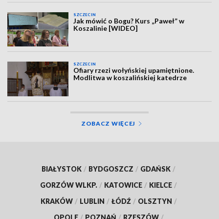
SZCZECIN
Jak mówić o Bogu? Kurs „Paweł” w
Koszalinie [WIDEO]
SZCZECIN
Ofiary rzezi wołyńskiej upamiętnione.
Modlitwa w koszalińskiej katedrze
ZOBACZ WIĘCEJ
BIAŁYSTOK
/
BYDGOSZCZ
/
GDAŃSK
/
GORZÓW WLKP.
/
KATOWICE
/
KIELCE
/
KRAKÓW
/
LUBLIN
/
ŁÓDŹ
/
OLSZTYN
/
OPOLE
/
POZNAŃ
/
RZESZÓW
/