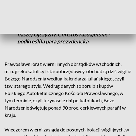
umocnią w naszym narodzie ducha
wzajemnego szacunku i życzliwości oraz
gotowość do współpracy na rzecz
wszechstronnego rozwoju i pomyślności
naszej Ojczyzny. Christos rażdajetsia! -
podkreśliła para prezydencka.
Prawosławni oraz wierni innych obrządków wschodnich,
m.in. grekokatolicy i staroobrzędowcy, obchodzą dziś wigilię
Bożego Narodzenia według kalendarza juliańskiego, czyli
tzw. starego stylu. Według danych soboru biskupów
Polskiego Autokefalicznego Kościoła Prawosławnego, w
tym terminie, czyli trzynaście dni po katolikach, Boże
Narodzenie świętuje ponad 90 proc. cerkiewnych parafii w
kraju.
Wieczorem wierni zasiądą do postnych kolacji wigilijnych, w