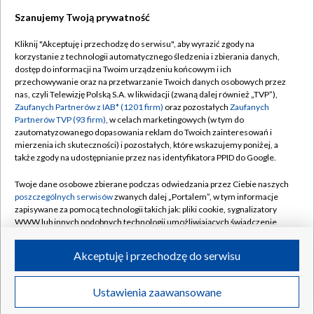
Szanujemy Twoją prywatność
Dołącz do nas:
Kliknij "Akceptuję i przechodzę do serwisu", aby wyrazić zgody na
korzystanie z technologii automatycznego śledzenia i zbierania danych,
TVP
dostęp do informacji na Twoim urządzeniu końcowym i ich
Abonament TVP
przechowywanie oraz na przetwarzanie Twoich danych osobowych przez
Regulamin TVP
nas, czyli Telewizję Polską S.A. w likwidacji (zwaną dalej również „TVP”),
Emisja w TVP
Polityka prywatności
Zaufanych Partnerów z IAB* (1201 firm)
oraz pozostałych
Zaufanych
Partnerów TVP (93 firm)
, w celach marketingowych (w tym do
Centrum informacji TVP
Moje zgody
zautomatyzowanego dopasowania reklam do Twoich zainteresowań i
mierzenia ich skuteczności) i pozostałych, które wskazujemy poniżej, a
Naziemna Telewizja Cyfrowa
Pomoc
także zgody na udostępnianie przez nas identyfikatora PPID do Google.
Sklep TVP
Biuro reklamy
Twoje dane osobowe zbierane podczas odwiedzania przez Ciebie naszych
Rada Programowa
Kontakt
poszczególnych serwisów
zwanych dalej „Portalem”, w tym informacje
zapisywane za pomocą technologii takich jak: pliki cookie, sygnalizatory
System NOS
WWW lub innych podobnych technologii umożliwiających świadczenie
dopasowanych i bezpiecznych usług, personalizację treści oraz reklam,
Informacje o nadawcy
Kanały
udostępnianie funkcji mediów społecznościowych oraz analizowanie
Akceptuję i przechodzę do serwisu
ruchu w Internecie.
Program dla prasy
©2026 Telewizja Polska S.A. w likwidacji
Biuro Reklamy
Twoje dane osobowe zbierane podczas odwiedzania przez Ciebie
Ustawienia zaawansowane
poszczególnych serwisów
na Portalu, takie jak adresy IP, identyfikatory
Ogłoszenie przetargowe
Twoich urządzeń końcowych i identyfikatory plików cookie, informacje o