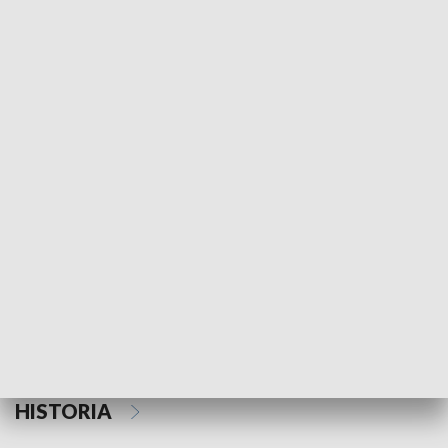
Morski Kompas
Z wiatrem w o
NAUKA I EDUKACJA
Z indeksem w ręku
Droga po suk
HISTORIA