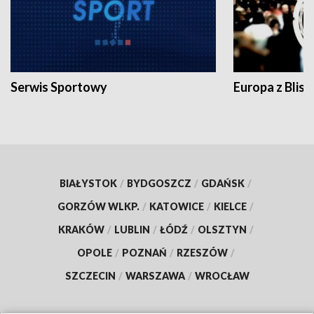
Serwis Sportowy
Europa z Blisk
BIAŁYSTOK
/
BYDGOSZCZ
/
GDAŃSK
/
GORZÓW WLKP.
/
KATOWICE
/
KIELCE
/
KRAKÓW
/
LUBLIN
/
ŁÓDŹ
/
OLSZTYN
/
OPOLE
/
POZNAŃ
/
RZESZÓW
/
SZCZECIN
/
WARSZAWA
/
WROCŁAW