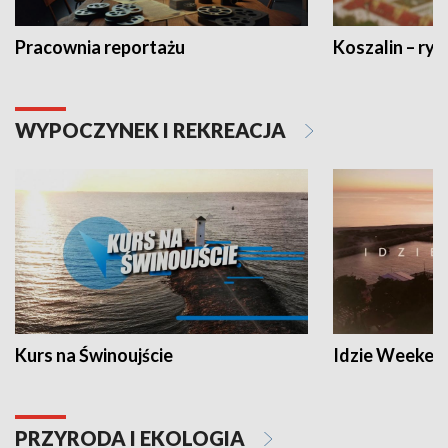
Pracownia reportażu
Koszalin – ryt
WYPOCZYNEK I REKREACJA
Kurs na Świnoujście
Idzie Weeken
PRZYRODA I EKOLOGIA