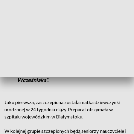
wcześniaków.
- To oznacza dla rodziców, szybszą szansę
na powrót na oddziały intensywnej terapii
noworodka i bycie przy swoich dzieciach.
Byli tacy rodzice, którzy swoich dzieci nie
widzieli nawet przez 2-3 miesiące. Myślę,
że to jest ból niewyobrażalny –
powiedziała Elżbieta Brzozowska,
wiceprezes Fundacji „Koalicja dla
Wcześniaka”.
Jako pierwsza, zaszczepiona została matka dziewczynki
urodzonej w 24 tygodniu ciąży. Preparat otrzymała w
szpitalu wojewódzkim w Białymstoku.
W kolejnej grupie szczepionych będą seniorzy, nauczyciele i