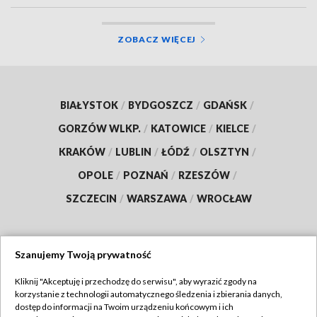
ZOBACZ WIĘCEJ
BIAŁYSTOK
/
BYDGOSZCZ
/
GDAŃSK
/
GORZÓW WLKP.
/
KATOWICE
/
KIELCE
/
KRAKÓW
/
LUBLIN
/
ŁÓDŹ
/
OLSZTYN
/
OPOLE
/
POZNAŃ
/
RZESZÓW
/
SZCZECIN
/
WARSZAWA
/
WROCŁAW
Szanujemy Twoją prywatność
Dołącz do nas:
Kliknij "Akceptuję i przechodzę do serwisu", aby wyrazić zgody na
korzystanie z technologii automatycznego śledzenia i zbierania danych,
TVP
dostęp do informacji na Twoim urządzeniu końcowym i ich