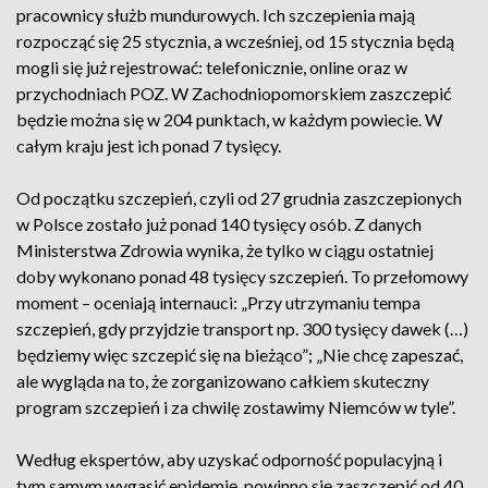
pracownicy służb mundurowych. Ich szczepienia mają
rozpocząć się 25 stycznia, a wcześniej, od 15 stycznia będą
mogli się już rejestrować: telefonicznie, online oraz w
przychodniach POZ. W Zachodniopomorskiem zaszczepić
będzie można się w 204 punktach, w każdym powiecie. W
całym kraju jest ich ponad 7 tysięcy.
Od początku szczepień, czyli od 27 grudnia zaszczepionych
w Polsce zostało już ponad 140 tysięcy osób. Z danych
Ministerstwa Zdrowia wynika, że tylko w ciągu ostatniej
doby wykonano ponad 48 tysięcy szczepień. To przełomowy
moment – oceniają internauci: „Przy utrzymaniu tempa
szczepień, gdy przyjdzie transport np. 300 tysięcy dawek (…)
będziemy więc szczepić się na bieżąco”; „Nie chcę zapeszać,
ale wygląda na to, że zorganizowano całkiem skuteczny
program szczepień i za chwilę zostawimy Niemców w tyle”.
Według ekspertów, aby uzyskać odporność populacyjną i
tym samym wygasić epidemię, powinno się zaszczepić od 40