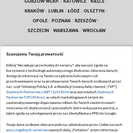
GORZÓW WLKP.
/
KATOWICE
/
KIELCE
/
KRAKÓW
/
LUBLIN
/
ŁÓDŹ
/
OLSZTYN
/
OPOLE
/
POZNAŃ
/
RZESZÓW
/
SZCZECIN
/
WARSZAWA
/
WROCŁAW
Szanujemy Twoją prywatność
Dołącz do nas:
Kliknij "Akceptuję i przechodzę do serwisu", aby wyrazić zgody na
korzystanie z technologii automatycznego śledzenia i zbierania danych,
TVP
dostęp do informacji na Twoim urządzeniu końcowym i ich
Abonament TVP
przechowywanie oraz na przetwarzanie Twoich danych osobowych przez
Regulamin TVP
nas, czyli Telewizję Polską S.A. w likwidacji (zwaną dalej również „TVP”),
Emisja w TVP
Polityka prywatności
Zaufanych Partnerów z IAB* (1201 firm)
oraz pozostałych
Zaufanych
Partnerów TVP (93 firm)
, w celach marketingowych (w tym do
Centrum informacji TVP
Moje zgody
zautomatyzowanego dopasowania reklam do Twoich zainteresowań i
mierzenia ich skuteczności) i pozostałych, które wskazujemy poniżej, a
Naziemna Telewizja Cyfrowa
Pomoc
także zgody na udostępnianie przez nas identyfikatora PPID do Google.
Sklep TVP
Biuro reklamy
Twoje dane osobowe zbierane podczas odwiedzania przez Ciebie naszych
Rada Programowa
Kontakt
poszczególnych serwisów
zwanych dalej „Portalem”, w tym informacje