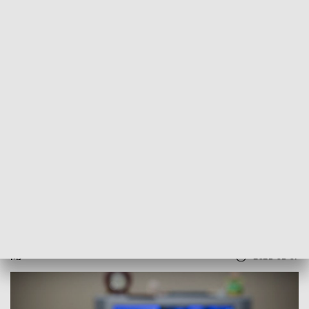
POWRÓT DO
SZCZECIN
TVP REGIONY
Prace konserwacyjne w Białogardzie.
Mogą wystąpić zaniki emisji programu
2021-01-07
MJ