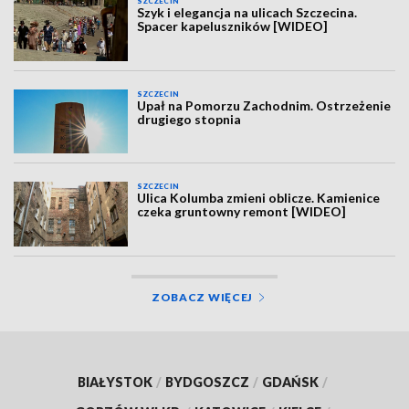
SZCZECIN
Szyk i elegancja na ulicach Szczecina.
Spacer kapeluszników [WIDEO]
SZCZECIN
Upał na Pomorzu Zachodnim. Ostrzeżenie
drugiego stopnia
SZCZECIN
Ulica Kolumba zmieni oblicze. Kamienice
czeka gruntowny remont [WIDEO]
ZOBACZ WIĘCEJ
BIAŁYSTOK
/
BYDGOSZCZ
/
GDAŃSK
/