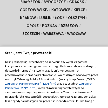
BIAŁYSTOK
/
BYDGOSZCZ
/
GDAŃSK
/
GORZÓW WLKP.
/
KATOWICE
/
KIELCE
/
KRAKÓW
/
LUBLIN
/
ŁÓDŹ
/
OLSZTYN
/
OPOLE
/
POZNAŃ
/
RZESZÓW
/
SZCZECIN
/
WARSZAWA
/
WROCŁAW
Szanujemy Twoją prywatność
Dołącz do nas:
Kliknij "Akceptuję i przechodzę do serwisu", aby wyrazić zgody na
korzystanie z technologii automatycznego śledzenia i zbierania danych,
TVP
dostęp do informacji na Twoim urządzeniu końcowym i ich
Abonament TVP
przechowywanie oraz na przetwarzanie Twoich danych osobowych przez
Regulamin TVP
nas, czyli Telewizję Polską S.A. w likwidacji (zwaną dalej również „TVP”),
Emisja w TVP
Polityka prywatności
Zaufanych Partnerów z IAB* (1201 firm)
oraz pozostałych
Zaufanych
Partnerów TVP (93 firm)
, w celach marketingowych (w tym do
Centrum informacji TVP
Moje zgody
zautomatyzowanego dopasowania reklam do Twoich zainteresowań i
mierzenia ich skuteczności) i pozostałych, które wskazujemy poniżej, a
Naziemna Telewizja Cyfrowa
Pomoc
także zgody na udostępnianie przez nas identyfikatora PPID do Google.
Sklep TVP
Biuro reklamy