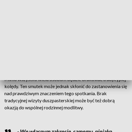
Choć w tym roku ministranci nie zapukają do drzwi wiernych i
nie zapytają: „czy przyjmują państwo księdza po kolędzie?”,
to kościół nie pozostawia wiernych bez alternatywy. -
Odpowiadamy na indywidualne zaproszenie konkretnych
osób, w parafiach księża zapraszają poszczególnych
mieszkańców na msze wieczorne święte, na liturgie, także
ksiądz arcybiskup zachęca, by w tym roku wziąć
indywidualnie wodę święconą i w gronie najbliższych
dokonać poświęcenia swojego domu - powiedział ks. Paweł
Pieczyński z parafii św. Kazimierza w Szczecinie.
Mimo wszystko wielu osobom będzie brakować tradycyjnej
kolędy. Ten smutek może jednak skłonić do zastanowienia się
nad prawdziwym znaczeniem tego spotkania. Brak
tradycyjnej wizyty duszpasterskiej może być też dobrą
okazją do wspólnej rodzinnej modlitwy.
- We własnym zakresie, samemu, niejako