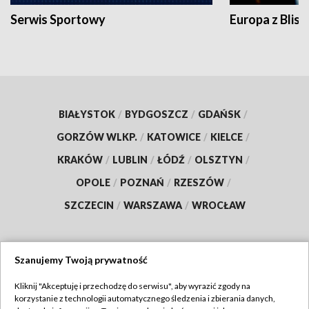
Serwis Sportowy
Europa z Blisk
BIAŁYSTOK
/
BYDGOSZCZ
/
GDAŃSK
/
GORZÓW WLKP.
/
KATOWICE
/
KIELCE
/
KRAKÓW
/
LUBLIN
/
ŁÓDŹ
/
OLSZTYN
/
OPOLE
/
POZNAŃ
/
RZESZÓW
/
SZCZECIN
/
WARSZAWA
/
WROCŁAW
Szanujemy Twoją prywatność
Dołącz do nas:
Kliknij "Akceptuję i przechodzę do serwisu", aby wyrazić zgody na
korzystanie z technologii automatycznego śledzenia i zbierania danych,
TVP