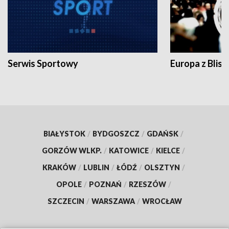
Serwis Sportowy
Europa z Blisk
BIAŁYSTOK
/
BYDGOSZCZ
/
GDAŃSK
/
GORZÓW WLKP.
/
KATOWICE
/
KIELCE
/
KRAKÓW
/
LUBLIN
/
ŁÓDŹ
/
OLSZTYN
/
OPOLE
/
POZNAŃ
/
RZESZÓW
/
SZCZECIN
/
WARSZAWA
/
WROCŁAW