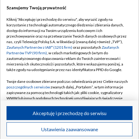
Szanujemy Twoją prywatność
Dołącz do nas:
Kliknij "Akceptuję i przechodzę do serwisu", aby wyrazić zgody na
korzystanie z technologii automatycznego śledzenia i zbierania danych,
TVP
dostęp do informacji na Twoim urządzeniu końcowym i ich
Abonament TVP
przechowywanie oraz na przetwarzanie Twoich danych osobowych przez
Regulamin TVP
nas, czyli Telewizję Polską S.A. w likwidacji (zwaną dalej również „TVP”),
Emisja w TVP
Polityka prywatności
Zaufanych Partnerów z IAB* (1201 firm)
oraz pozostałych
Zaufanych
Partnerów TVP (93 firm)
, w celach marketingowych (w tym do
Centrum informacji TVP
Moje zgody
zautomatyzowanego dopasowania reklam do Twoich zainteresowań i
mierzenia ich skuteczności) i pozostałych, które wskazujemy poniżej, a
Naziemna Telewizja Cyfrowa
Pomoc
także zgody na udostępnianie przez nas identyfikatora PPID do Google.
Sklep TVP
Biuro reklamy
Twoje dane osobowe zbierane podczas odwiedzania przez Ciebie naszych
Rada Programowa
Kontakt
poszczególnych serwisów
zwanych dalej „Portalem”, w tym informacje
zapisywane za pomocą technologii takich jak: pliki cookie, sygnalizatory
System NOS
WWW lub innych podobnych technologii umożliwiających świadczenie
dopasowanych i bezpiecznych usług, personalizację treści oraz reklam,
Informacje o nadawcy
Kanały
udostępnianie funkcji mediów społecznościowych oraz analizowanie
Akceptuję i przechodzę do serwisu
ruchu w Internecie.
Program dla prasy
©2026 Telewizja Polska S.A. w likwidacji
Biuro Reklamy
Twoje dane osobowe zbierane podczas odwiedzania przez Ciebie
Ustawienia zaawansowane
poszczególnych serwisów
na Portalu, takie jak adresy IP, identyfikatory
Ogłoszenie przetargowe
Twoich urządzeń końcowych i identyfikatory plików cookie, informacje o