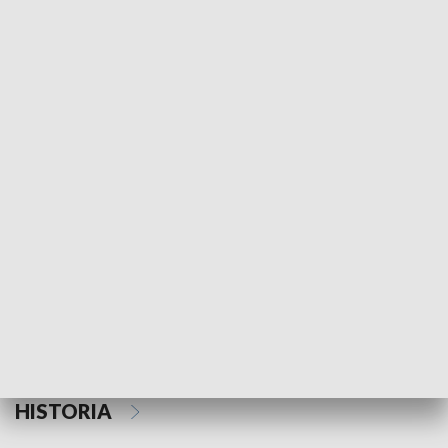
Morski Kompas
Z wiatrem w o
NAUKA I EDUKACJA
Z indeksem w ręku
Droga po suk
HISTORIA