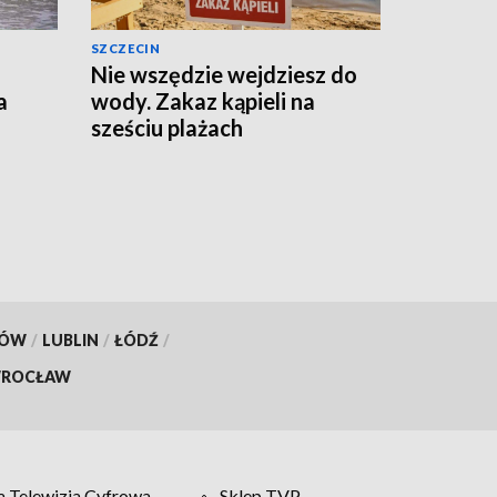
SZCZECIN
Nie wszędzie wejdziesz do
a
wody. Zakaz kąpieli na
sześciu plażach
KÓW
/
LUBLIN
/
ŁÓDŹ
/
ROCŁAW
 Telewizja Cyfrowa
Sklep TVP