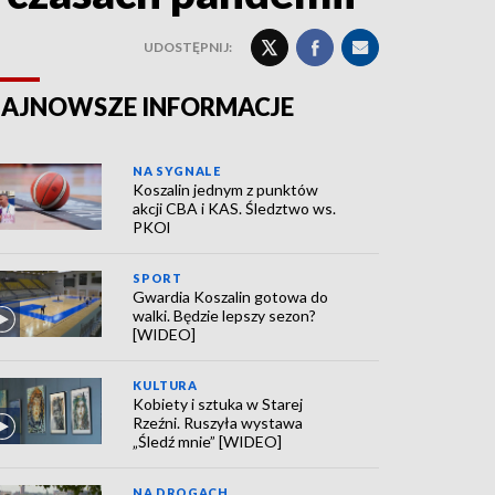
UDOSTĘPNIJ:
AJNOWSZE INFORMACJE
NA SYGNALE
Koszalin jednym z punktów
akcji CBA i KAS. Śledztwo ws.
PKOl
SPORT
Gwardia Koszalin gotowa do
walki. Będzie lepszy sezon?
[WIDEO]
KULTURA
Kobiety i sztuka w Starej
Rzeźni. Ruszyła wystawa
„Śledź mnie” [WIDEO]
NA DROGACH