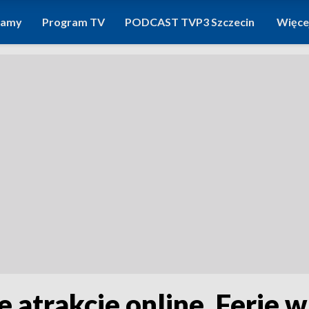
ramy
Program TV
PODCAST TVP3 Szczecin
Więce
atrakcje online. Ferie 