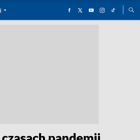
j
w czasach pandemii