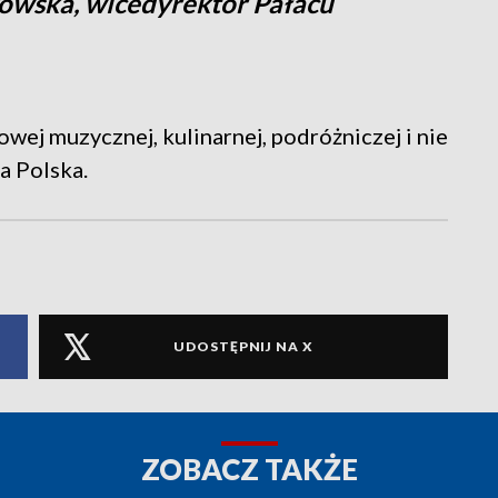
owska, wicedyrektor Pałacu
wej muzycznej, kulinarnej, podróżniczej i nie
a Polska.
UDOSTĘPNIJ NA X
ZOBACZ TAKŻE