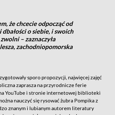
iem, że chcecie odpocząć od
 dbałości o siebie, i swoich
e zwolni – zaznaczyła
lesza, zachodniopomorska
ygotowały sporo propozycji, najwięcej zajęć
bliczna zaprasza na przyrodnicze ferie
na YouTube i stronie internetowej biblioteki
można nauczyć się rysować żubra Pompika z
dzo znanym i lubianym autorem literatury