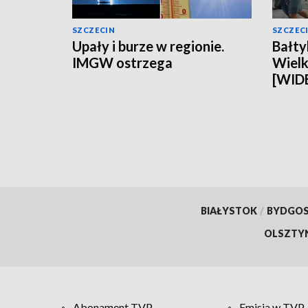
SZCZECIN
SZCZEC
Upały i burze w regionie.
Bałty
IMGW ostrzega
Wielki
[WID
BIAŁYSTOK
/
BYDGO
OLSZTY
Abonament TVP
Emisja w TVP