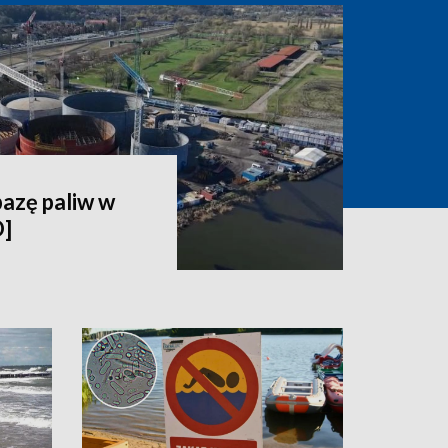
bazę paliw w
O]