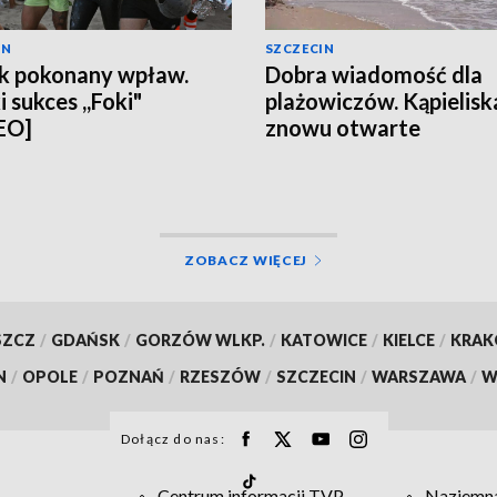
IN
SZCZECIN
k pokonany wpław.
Dobra wiadomość dla
 sukces ,,Foki"
plażowiczów. Kąpielisk
EO]
znowu otwarte
ZOBACZ WIĘCEJ
SZCZ
/
GDAŃSK
/
GORZÓW WLKP.
/
KATOWICE
/
KIELCE
/
KRA
N
/
OPOLE
/
POZNAŃ
/
RZESZÓW
/
SZCZECIN
/
WARSZAWA
/
W
Dołącz do nas:
Centrum informacji TVP
Naziemna