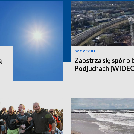
SZCZECIN
ą
Zaostrza się spór o 
Podjuchach [WIDE