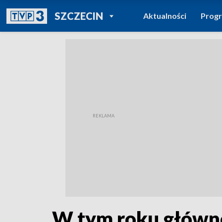
POWRÓT DO
SZCZECIN
Aktualności
Prog
TVP REGIONY
W tym roku główne 