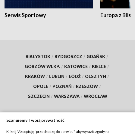
Serwis Sportowy
Europa z Blisk
BIAŁYSTOK
/
BYDGOSZCZ
/
GDAŃSK
/
GORZÓW WLKP.
/
KATOWICE
/
KIELCE
/
KRAKÓW
/
LUBLIN
/
ŁÓDŹ
/
OLSZTYN
/
OPOLE
/
POZNAŃ
/
RZESZÓW
/
SZCZECIN
/
WARSZAWA
/
WROCŁAW
Szanujemy Twoją prywatność
Dołącz do nas:
Kliknij "Akceptuję i przechodzę do serwisu", aby wyrazić zgody na