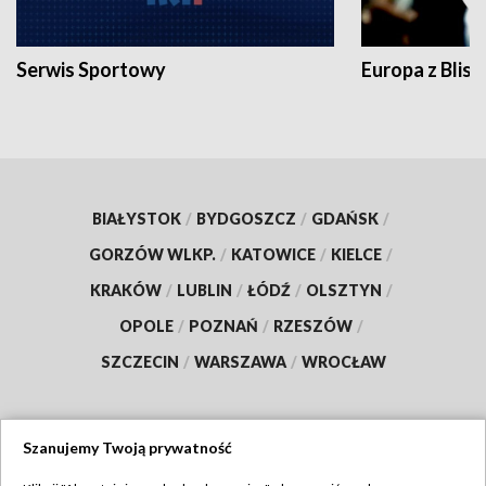
Serwis Sportowy
Europa z Blisk
BIAŁYSTOK
/
BYDGOSZCZ
/
GDAŃSK
/
GORZÓW WLKP.
/
KATOWICE
/
KIELCE
/
KRAKÓW
/
LUBLIN
/
ŁÓDŹ
/
OLSZTYN
/
OPOLE
/
POZNAŃ
/
RZESZÓW
/
SZCZECIN
/
WARSZAWA
/
WROCŁAW
Szanujemy Twoją prywatność
Dołącz do nas: