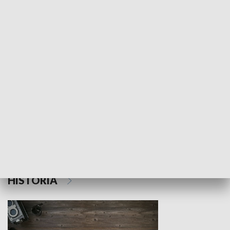
NAUKA I EDUKACJA
Z indeksem w ręku
Droga po suk
HISTORIA