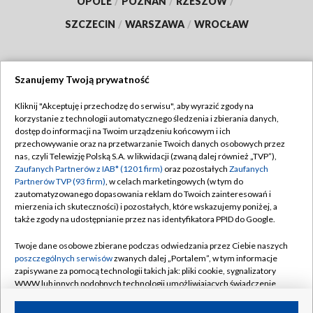
OPOLE
/
POZNAŃ
/
RZESZÓW
/
SZCZECIN
/
WARSZAWA
/
WROCŁAW
Szanujemy Twoją prywatność
Dołącz do nas:
Kliknij "Akceptuję i przechodzę do serwisu", aby wyrazić zgody na
korzystanie z technologii automatycznego śledzenia i zbierania danych,
TVP
dostęp do informacji na Twoim urządzeniu końcowym i ich
Abonament TVP
przechowywanie oraz na przetwarzanie Twoich danych osobowych przez
Regulamin TVP
nas, czyli Telewizję Polską S.A. w likwidacji (zwaną dalej również „TVP”),
Emisja w TVP
Polityka prywatności
Zaufanych Partnerów z IAB* (1201 firm)
oraz pozostałych
Zaufanych
Partnerów TVP (93 firm)
, w celach marketingowych (w tym do
Centrum informacji TVP
Moje zgody
zautomatyzowanego dopasowania reklam do Twoich zainteresowań i
mierzenia ich skuteczności) i pozostałych, które wskazujemy poniżej, a
Naziemna Telewizja Cyfrowa
Pomoc
także zgody na udostępnianie przez nas identyfikatora PPID do Google.
Sklep TVP
Biuro reklamy
Twoje dane osobowe zbierane podczas odwiedzania przez Ciebie naszych
Rada Programowa
Kontakt
poszczególnych serwisów
zwanych dalej „Portalem”, w tym informacje
zapisywane za pomocą technologii takich jak: pliki cookie, sygnalizatory
System NOS
WWW lub innych podobnych technologii umożliwiających świadczenie
dopasowanych i bezpiecznych usług, personalizację treści oraz reklam,
Informacje o nadawcy
Kanały
udostępnianie funkcji mediów społecznościowych oraz analizowanie