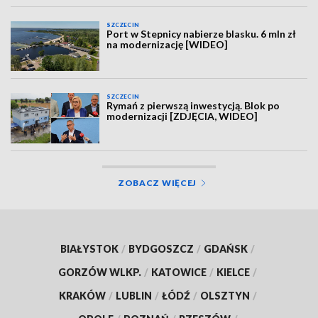
SZCZECIN
Port w Stepnicy nabierze blasku. 6 mln zł
na modernizację [WIDEO]
SZCZECIN
Rymań z pierwszą inwestycją. Blok po
modernizacji [ZDJĘCIA, WIDEO]
ZOBACZ WIĘCEJ
BIAŁYSTOK
/
BYDGOSZCZ
/
GDAŃSK
/
GORZÓW WLKP.
/
KATOWICE
/
KIELCE
/
KRAKÓW
/
LUBLIN
/
ŁÓDŹ
/
OLSZTYN
/