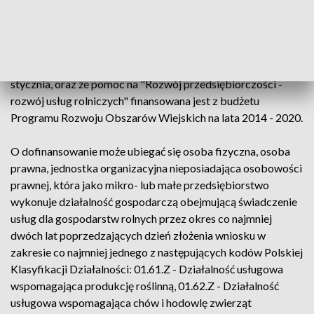
Agencja przypomniała, że pierwotnie termin składania
wniosków o przyznanie pomocy na "Rozwój
przedsiębiorczości - rozwój usług rolniczych" upływał 13
stycznia, oraz że pomoc na "Rozwój przedsiębiorczości -
rozwój usług rolniczych" finansowana jest z budżetu
Programu Rozwoju Obszarów Wiejskich na lata 2014 - 2020.
O dofinansowanie może ubiegać się osoba fizyczna, osoba
prawna, jednostka organizacyjna nieposiadająca osobowości
prawnej, która jako mikro- lub małe przedsiębiorstwo
wykonuje działalność gospodarczą obejmującą świadczenie
usług dla gospodarstw rolnych przez okres co najmniej
dwóch lat poprzedzających dzień złożenia wniosku w
zakresie co najmniej jednego z następujących kodów Polskiej
Klasyfikacji Działalności: 01.61.Z - Działalność usługowa
wspomagająca produkcję roślinną, 01.62.Z - Działalność
usługowa wspomagająca chów i hodowlę zwierząt