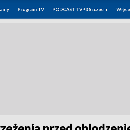
ramy
Program TV
PODCAST TVP3 Szczecin
Więce
eżenia przed oblodzenie