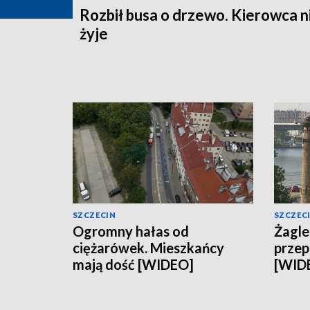
Rozbił busa o drzewo. Kierowca n
żyje
SZCZECIN
SZCZEC
Ogromny hałas od
Żagle
ciężarówek. Mieszkańcy
przep
mają dość [WIDEO]
[WID