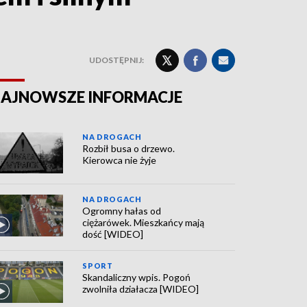
UDOSTĘPNIJ:
AJNOWSZE INFORMACJE
NA DROGACH
Rozbił busa o drzewo.
Kierowca nie żyje
NA DROGACH
Ogromny hałas od
ciężarówek. Mieszkańcy mają
dość [WIDEO]
SPORT
Skandaliczny wpis. Pogoń
zwolniła działacza [WIDEO]