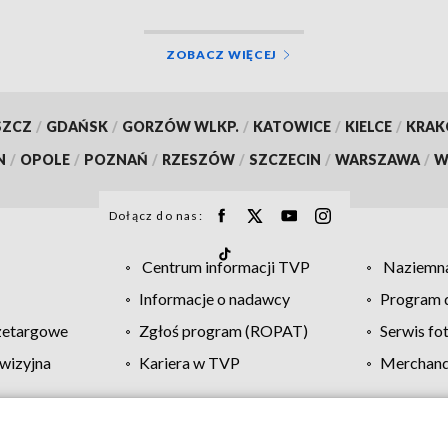
ZOBACZ WIĘCEJ
SZCZ
/
GDAŃSK
/
GORZÓW WLKP.
/
KATOWICE
/
KIELCE
/
KRA
N
/
OPOLE
/
POZNAŃ
/
RZESZÓW
/
SZCZECIN
/
WARSZAWA
/
W
Dołącz do nas:
Centrum informacji TVP
Naziemna
Informacje o nadawcy
Program d
zetargowe
Zgłoś program (ROPAT)
Serwis fo
wizyjna
Kariera w TVP
Merchandi