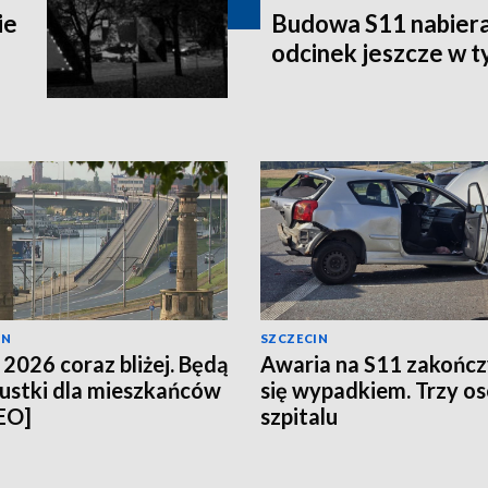
ie
Budowa S11 nabier
odcinek jeszcze w 
IN
SZCZECIN
 2026 coraz bliżej. Będą
Awaria na S11 zakończ
ustki dla mieszkańców
się wypadkiem. Trzy o
EO]
szpitalu