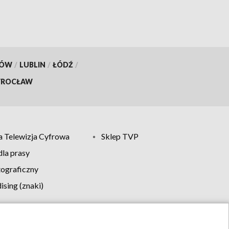
KÓW
/
LUBLIN
/
ŁÓDŹ
/
ROCŁAW
 Telewizja Cyfrowa
Sklep TVP
la prasy
tograficzny
sing (znaki)