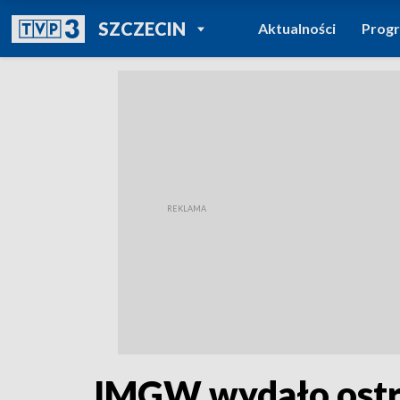
POWRÓT DO
SZCZECIN
Aktualności
Prog
TVP REGIONY
IMGW wydało ostrz