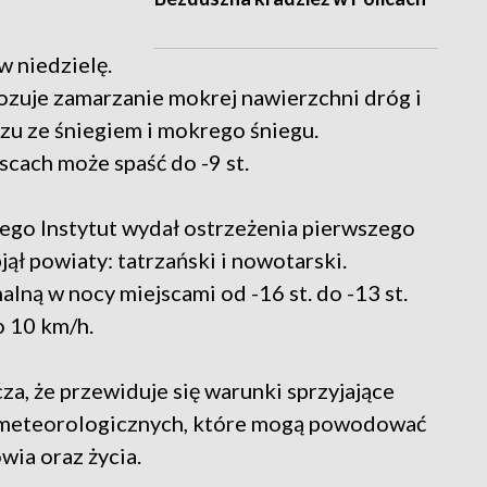
w niedzielę.
uje zamarzanie mokrej nawierzchni dróg i
u ze śniegiem i mokrego śniegu.
cach może spaść do -9 st.
go Instytut wydał ostrzeżenia pierwszego
ął powiaty: tatrzański i nowotarski.
lną w nocy miejscami od -16 st. do -13 st.
o 10 km/h.
a, że przewiduje się warunki sprzyjające
 meteorologicznych, które mogą powodować
wia oraz życia.