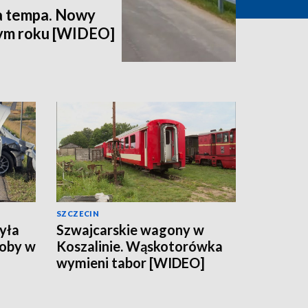
a tempa. Nowy
tym roku [WIDEO]
SZCZECIN
yła
Szwajcarskie wagony w
soby w
Koszalinie. Wąskotorówka
wymieni tabor [WIDEO]