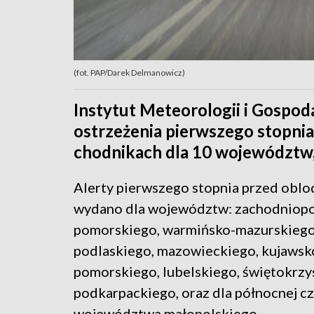
(fot. PAP/Darek Delmanowicz)
Instytut Meteorologii i Gospo
ostrzeżenia pierwszego stopnia
chodnikach dla 10 województw
Alerty pierwszego stopnia przed obl
wydano dla województw: zachodniop
pomorskiego, warmińsko-mazurskiego
podlaskiego, mazowieckiego, kujawsk
pomorskiego, lubelskiego, świętokrzy
podkarpackiego, oraz dla północnej cz
województwa małopolskiego.