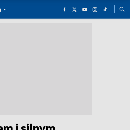
j
m i silnym