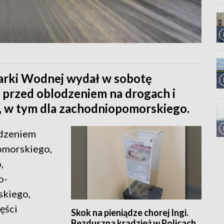
darki Wodnej wydał w sobotę
 przed oblodzeniem na drogach i
, w tym dla zachodniopomorskiego.
odzeniem
omorskiego,
,
o-
skiego,
ęści
Skok na pieniądze chorej Ingi.
Bezduszna kradzież w Policach