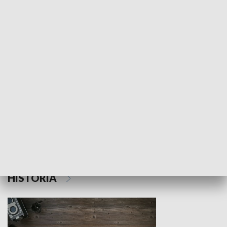
NAUKA I EDUKACJA
Z indeksem w ręku
Droga po suk
HISTORIA