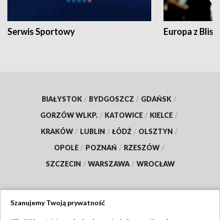
Serwis Sportowy
Europa z Blisk
BIAŁYSTOK
/
BYDGOSZCZ
/
GDAŃSK
/
GORZÓW WLKP.
/
KATOWICE
/
KIELCE
/
KRAKÓW
/
LUBLIN
/
ŁÓDŹ
/
OLSZTYN
/
OPOLE
/
POZNAŃ
/
RZESZÓW
/
SZCZECIN
/
WARSZAWA
/
WROCŁAW
Szanujemy Twoją prywatność
Dołącz do nas: