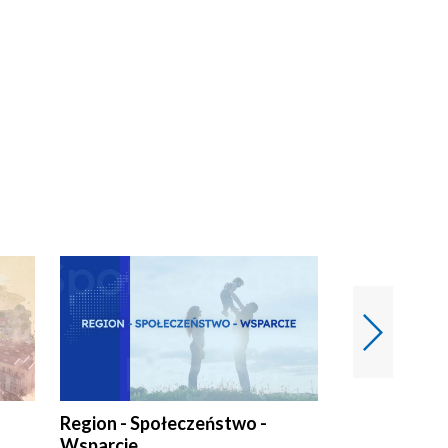
Region - Społeczeństwo -
Bez Barier
Wsparcie