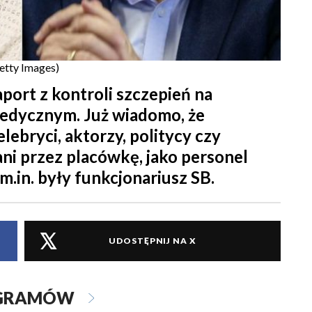
etty Images)
port z kontroli szczepień na
dycznym. Już wiadomo, że
lebryci, aktorzy, politycy czy
ani przez placówkę, jako personel
m.in. były funkcjonariusz SB.
UDOSTĘPNIJ NA X
OGRAMÓW