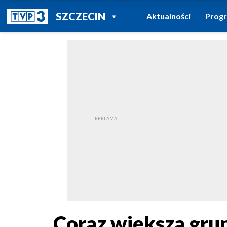
POWRÓT DO
SZCZECIN
Aktualności
Prog
TVP REGIONY
Coraz większa grup