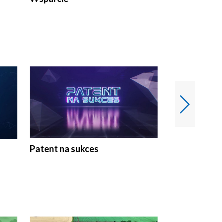
Patent na sukces
Rolnictwo w 