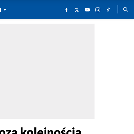
j
oza kolejnością