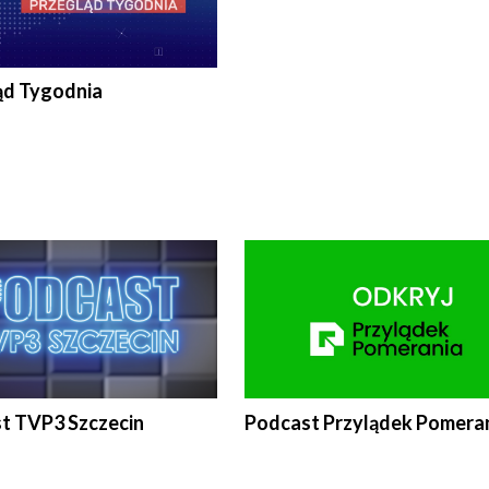
ąd Tygodnia
t TVP3 Szczecin
Podcast Przylądek Pomera