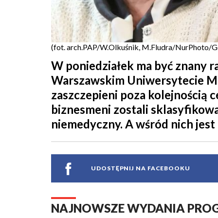
(fot. arch.PAP/W.Olkuśnik, M.Fludra/NurPhoto/G
W poniedziałek ma być znany ra
Warszawskim Uniwersytecie Me
zaszczepieni poza kolejnością ce
biznesmeni zostali sklasyfikow
niemedyczny. A wśród nich jest 
UDOSTĘPNIJ NA FACEBOOKU
NAJNOWSZE WYDANIA PR