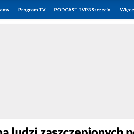
ramy
Program TV
PODCAST TVP3 Szczecin
Więce
a ludzi zaszczepionych p