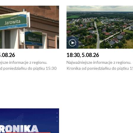
5.08.26
18:30, 5.08.26
jsze informacje z regionu.
Najważniejsze informacje z regionu.
d poniedziałku do piątku 15:30
Kronika od poniedziałku do piątku 1
16:30 (+ rozmowa), 18:30, 21:30.
(flesz), 16:30 (+ rozmowa), 18:30, 21
y i święta 15:30 i 16:30
W weekendy i święta 15:30 i 16:30
8:30 i 21:30. Dziennikarze czekają
(flesz), 18:30 i 21:30. Dziennikarze c
a zgłoszenia: Szczecin - tel. 91-
na Państwa zgłoszenia: Szczecin - te
0, Koszalin - tel. 94-34-50-054,
4 8-10-400, Koszalin - tel. 94-34-50
ronika@tvp.pl.
e-mail: kronika@tvp.pl.