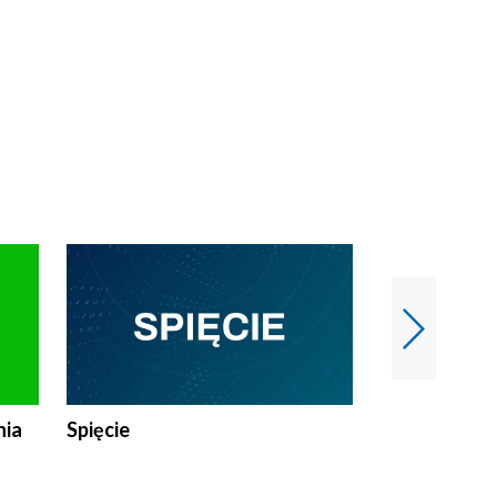
nia
Spięcie
Niedziałkow