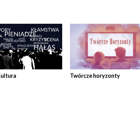
Kultura
Twórcze horyzonty