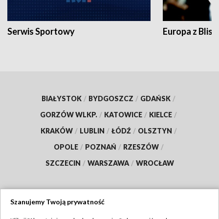
Serwis Sportowy
Europa z Blisk
BIAŁYSTOK
/
BYDGOSZCZ
/
GDAŃSK
/
GORZÓW WLKP.
/
KATOWICE
/
KIELCE
/
KRAKÓW
/
LUBLIN
/
ŁÓDŹ
/
OLSZTYN
/
OPOLE
/
POZNAŃ
/
RZESZÓW
/
SZCZECIN
/
WARSZAWA
/
WROCŁAW
Szanujemy Twoją prywatność
Dołącz do nas: