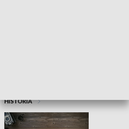
NAUKA I EDUKACJA
Z indeksem w ręku
Droga po suk
HISTORIA