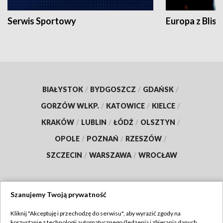
Serwis Sportowy
Europa z Blisk
BIAŁYSTOK
/
BYDGOSZCZ
/
GDAŃSK
/
GORZÓW WLKP.
/
KATOWICE
/
KIELCE
/
KRAKÓW
/
LUBLIN
/
ŁÓDŹ
/
OLSZTYN
/
OPOLE
/
POZNAŃ
/
RZESZÓW
/
SZCZECIN
/
WARSZAWA
/
WROCŁAW
Szanujemy Twoją prywatność
Dołącz do nas:
Kliknij "Akceptuję i przechodzę do serwisu", aby wyrazić zgody na
korzystanie z technologii automatycznego śledzenia i zbierania danych,