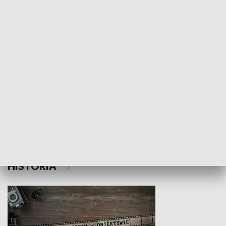
NAUKA I EDUKACJA
Z indeksem w ręku
Droga po suk
HISTORIA