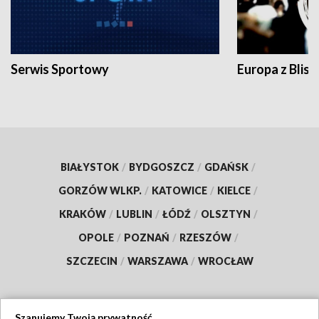
Serwis Sportowy
Europa z Blisk
BIAŁYSTOK
/
BYDGOSZCZ
/
GDAŃSK
/
GORZÓW WLKP.
/
KATOWICE
/
KIELCE
/
KRAKÓW
/
LUBLIN
/
ŁÓDŹ
/
OLSZTYN
/
OPOLE
/
POZNAŃ
/
RZESZÓW
/
SZCZECIN
/
WARSZAWA
/
WROCŁAW
Szanujemy Twoją prywatność