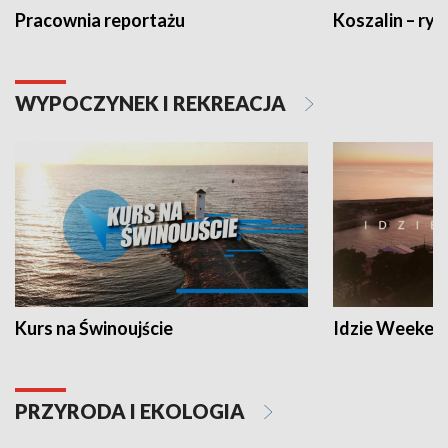
Pracownia reportażu
Koszalin – ryt
WYPOCZYNEK I REKREACJA
Kurs na Świnoujście
Idzie Weeken
PRZYRODA I EKOLOGIA