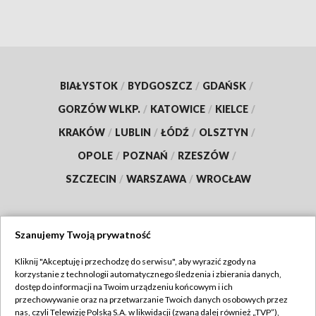
BIAŁYSTOK
/
BYDGOSZCZ
/
GDAŃSK
/
GORZÓW WLKP.
/
KATOWICE
/
KIELCE
/
KRAKÓW
/
LUBLIN
/
ŁÓDŹ
/
OLSZTYN
/
OPOLE
/
POZNAŃ
/
RZESZÓW
/
SZCZECIN
/
WARSZAWA
/
WROCŁAW
Szanujemy Twoją prywatność
Dołącz do nas:
Kliknij "Akceptuję i przechodzę do serwisu", aby wyrazić zgody na
korzystanie z technologii automatycznego śledzenia i zbierania danych,
TVP
dostęp do informacji na Twoim urządzeniu końcowym i ich
Abonament TVP
przechowywanie oraz na przetwarzanie Twoich danych osobowych przez
Regulamin TVP
nas, czyli Telewizję Polską S.A. w likwidacji (zwaną dalej również „TVP”),