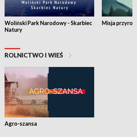
Woliński Park Narodowy - Skarbiec
Misja przyrod
Natury
ROLNICTWO I WIEŚ
Agro-szansa