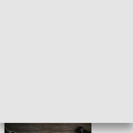
Z indeksem w ręku
Droga po suk
HISTORIA