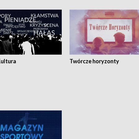
Kultura
Twórcze horyzonty