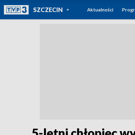
POWRÓT DO
SZCZECIN
Aktualności
Prog
TVP REGIONY
5-letni chłopiec wy