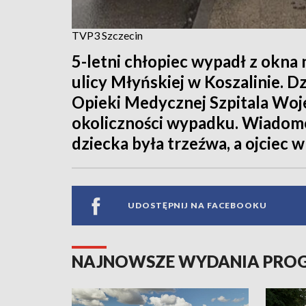
TVP3 Szczecin
5-letni chłopiec wypadł z okna 
ulicy Młyńskiej w Koszalinie. D
Opieki Medycznej Szpitala Woj
okoliczności wypadku. Wiadomo
dziecka była trzeźwa, a ojciec w
UDOSTĘPNIJ NA FACEBOOKU
NAJNOWSZE WYDANIA PR