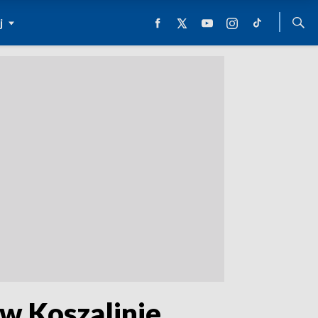
j
 w Koszalinie