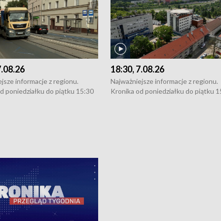
7.08.26
18:30, 7.08.26
jsze informacje z regionu.
Najważniejsze informacje z regionu.
d poniedziałku do piątku 15:30
Kronika od poniedziałku do piątku 1
16:30 (+ rozmowa), 18:30, 21:30.
(flesz), 16:30 (+ rozmowa), 18:30, 21
y i święta 15:30 i 16:30
W weekendy i święta 15:30 i 16:30
8:30 i 21:30. Dziennikarze czekają
(flesz), 18:30 i 21:30. Dziennikarze c
a zgłoszenia: Szczecin - tel. 91-
na Państwa zgłoszenia: Szczecin - te
0, Koszalin - tel. 94-34-50-054,
4 8-10-400, Koszalin - tel. 94-34-50
ronika@tvp.pl.
e-mail: kronika@tvp.pl.