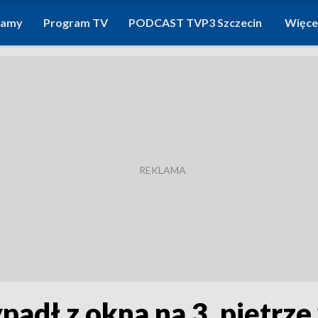
ramy
Program TV
PODCAST TVP3 Szczecin
Więce
padł z okna na 3. piętrze