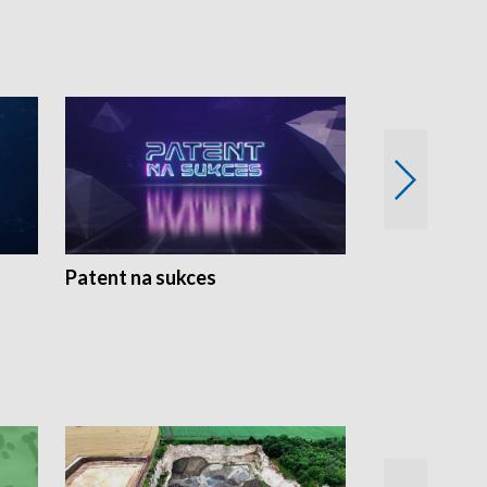
Patent na sukces
Rolnictwo w 