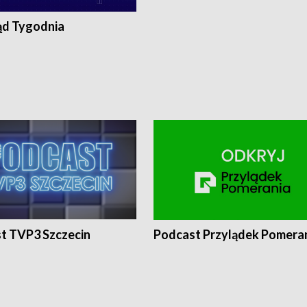
ąd Tygodnia
t TVP3 Szczecin
Podcast Przylądek Pomera