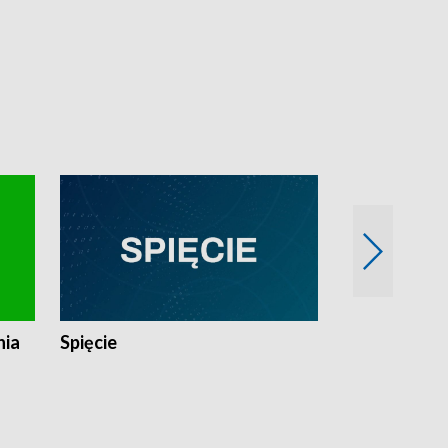
nia
Spięcie
Niedziałkow