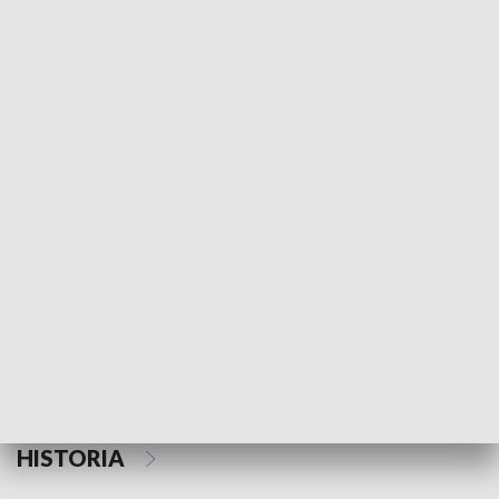
Morski Kompas
Z wiatrem w o
NAUKA I EDUKACJA
Z indeksem w ręku
Droga po suk
HISTORIA