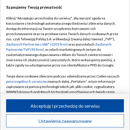
Szanujemy Twoją prywatność
Dołącz do nas:
Kliknij "Akceptuję i przechodzę do serwisu", aby wyrazić zgody na
korzystanie z technologii automatycznego śledzenia i zbierania danych,
TVP
dostęp do informacji na Twoim urządzeniu końcowym i ich
Abonament TVP
przechowywanie oraz na przetwarzanie Twoich danych osobowych przez
Regulamin TVP
nas, czyli Telewizję Polską S.A. w likwidacji (zwaną dalej również „TVP”),
Emisja w TVP
Polityka prywatności
Zaufanych Partnerów z IAB* (1201 firm)
oraz pozostałych
Zaufanych
Partnerów TVP (93 firm)
, w celach marketingowych (w tym do
Centrum informacji TVP
Moje zgody
zautomatyzowanego dopasowania reklam do Twoich zainteresowań i
mierzenia ich skuteczności) i pozostałych, które wskazujemy poniżej, a
Naziemna Telewizja Cyfrowa
Pomoc
także zgody na udostępnianie przez nas identyfikatora PPID do Google.
Sklep TVP
Biuro reklamy
Twoje dane osobowe zbierane podczas odwiedzania przez Ciebie naszych
Rada Programowa
Kontakt
poszczególnych serwisów
zwanych dalej „Portalem”, w tym informacje
zapisywane za pomocą technologii takich jak: pliki cookie, sygnalizatory
System NOS
WWW lub innych podobnych technologii umożliwiających świadczenie
dopasowanych i bezpiecznych usług, personalizację treści oraz reklam,
Informacje o nadawcy
Kanały
udostępnianie funkcji mediów społecznościowych oraz analizowanie
Akceptuję i przechodzę do serwisu
ruchu w Internecie.
Program dla prasy
©2026 Telewizja Polska S.A. w likwidacji
Biuro Reklamy
Twoje dane osobowe zbierane podczas odwiedzania przez Ciebie
Ustawienia zaawansowane
poszczególnych serwisów
na Portalu, takie jak adresy IP, identyfikatory
Ogłoszenie przetargowe
Twoich urządzeń końcowych i identyfikatory plików cookie, informacje o