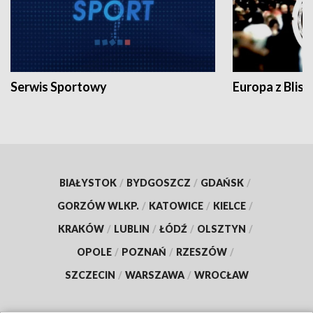
Serwis Sportowy
Europa z Blisk
BIAŁYSTOK
/
BYDGOSZCZ
/
GDAŃSK
/
GORZÓW WLKP.
/
KATOWICE
/
KIELCE
/
KRAKÓW
/
LUBLIN
/
ŁÓDŹ
/
OLSZTYN
/
OPOLE
/
POZNAŃ
/
RZESZÓW
/
SZCZECIN
/
WARSZAWA
/
WROCŁAW