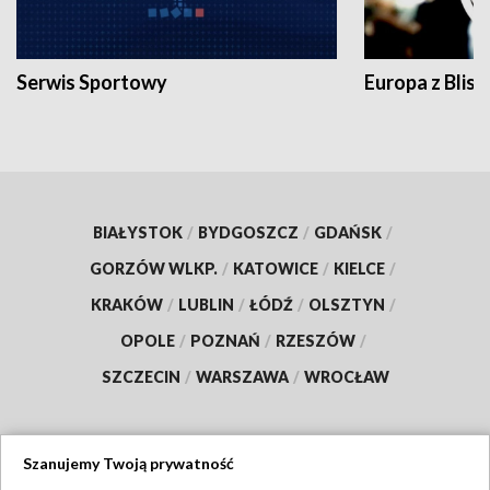
Serwis Sportowy
Europa z Blisk
BIAŁYSTOK
/
BYDGOSZCZ
/
GDAŃSK
/
GORZÓW WLKP.
/
KATOWICE
/
KIELCE
/
KRAKÓW
/
LUBLIN
/
ŁÓDŹ
/
OLSZTYN
/
OPOLE
/
POZNAŃ
/
RZESZÓW
/
SZCZECIN
/
WARSZAWA
/
WROCŁAW
Szanujemy Twoją prywatność
Dołącz do nas: