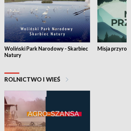
Woliński Park Narodowy - Skarbiec
Misja przyrod
Natury
ROLNICTWO I WIEŚ