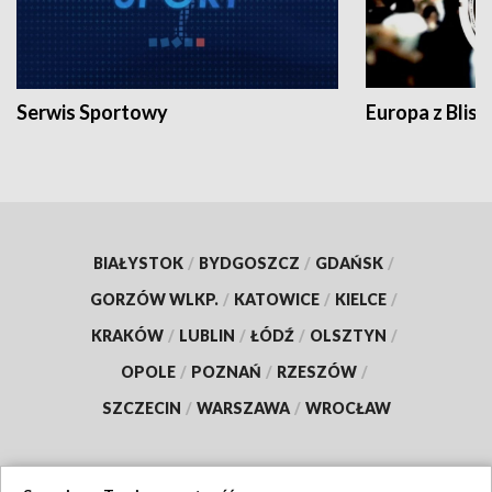
Serwis Sportowy
Europa z Blisk
BIAŁYSTOK
/
BYDGOSZCZ
/
GDAŃSK
/
GORZÓW WLKP.
/
KATOWICE
/
KIELCE
/
KRAKÓW
/
LUBLIN
/
ŁÓDŹ
/
OLSZTYN
/
OPOLE
/
POZNAŃ
/
RZESZÓW
/
SZCZECIN
/
WARSZAWA
/
WROCŁAW