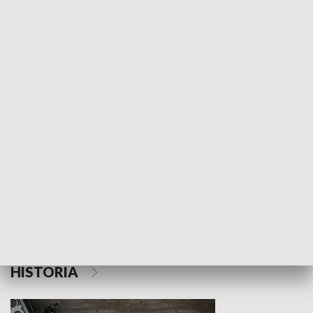
NAUKA I EDUKACJA
Z indeksem w ręku
Droga po suk
HISTORIA