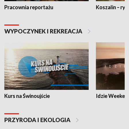
Pracownia reportażu
Koszalin – ryt
WYPOCZYNEK I REKREACJA
Kurs na Świnoujście
Idzie Weeken
PRZYRODA I EKOLOGIA