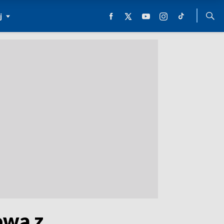
j
owa z