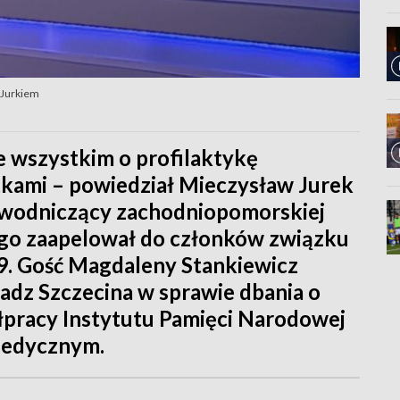
 Jurkiem
e wszystkim o profilaktykę
tkami – powiedział Mieczysław Jurek
ewodniczący zachodniopomorskiej
zego zaapelował do członków związku
9. Gość Magdaleny Stankiewicz
adz Szczecina w sprawie dbania o
ółpracy Instytutu Pamięci Narodowej
Medycznym.