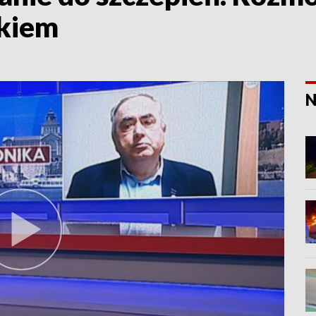
kiem
N