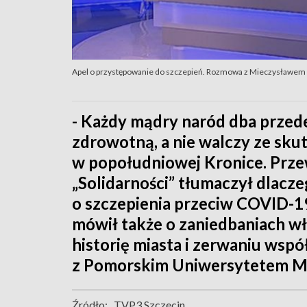
Apel o przystępowanie do szczepień. Rozmowa z Mieczysławem
- Każdy mądry naród dba przed
zdrowotną, a nie walczy ze sku
w popołudniowej Kronice. Prz
„Solidarności” tłumaczył dlac
o szczepienia przeciw COVID-1
mówił także o zaniedbaniach wł
historię miasta i zerwaniu wsp
z Pomorskim Uniwersytetem 
Źródło:
TVP3 Szczecin