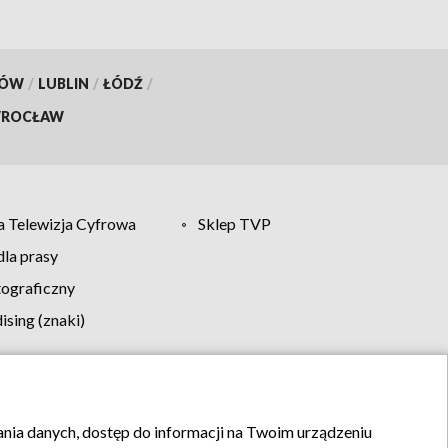
KÓW
/
LUBLIN
/
ŁÓDŹ
/
ROCŁAW
 Telewizja Cyfrowa
Sklep TVP
la prasy
tograficzny
sing (znaki)
klamy
Kontakt
rania danych, dostęp do informacji na Twoim urządzeniu