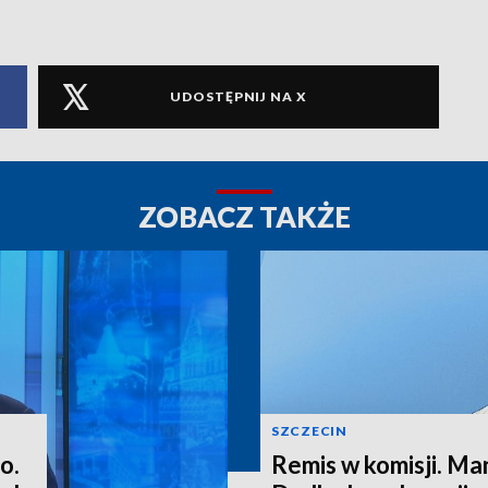
UDOSTĘPNIJ NA X
ZOBACZ TAKŻE
SZCZECIN
o.
Remis w komisji. M