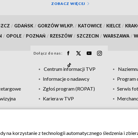
ZOBACZ WIĘCEJ
SZCZ
/
GDAŃSK
/
GORZÓW WLKP.
/
KATOWICE
/
KIELCE
/
KRA
N
/
OPOLE
/
POZNAŃ
/
RZESZÓW
/
SZCZECIN
/
WARSZAWA
/
W
Dołącz do nas:
Centrum informacji TVP
Naziemna
Informacje o nadawcy
Program d
zetargowe
Zgłoś program (ROPAT)
Serwis fo
wizyjna
Kariera w TVP
Merchandi
Polityka prywatności
Moje zgody
Pomoc
Biuro re
ody na korzystanie z technologii automatycznego śledzenia i zbie