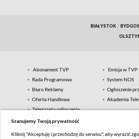
BIAŁYSTOK
/
BYDGO
OLSZTY
Abonament TVP
Emisja w TVP
Rada Programowa
System NOS
Biuro Reklamy
Ogłoszenie pr
Oferta Handlowa
Akademia Tele
Telegazeta ogłoszenia
Szanujemy Twoją prywatność
Regulamin TVP
Kliknij "Akceptuję i przechodzę do serwisu", aby wyrazić zg