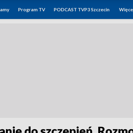
ramy
Program TV
PODCAST TVP3 Szczecin
Więce
anie do szczepień. Rozm