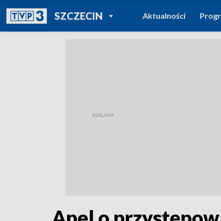
POWRÓT DO
SZCZECIN
Aktualności
Prog
TVP REGIONY
Apel o przystępow