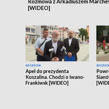
Rozmowa z Arkadiuszem March
[WIDEO]
SZCZECIN
SZCZEC
Apel do prezydenta
Powró
Koszalina. Chodzi o Iwano-
Sianó
Frankiwsk [WIDEO]
[WID