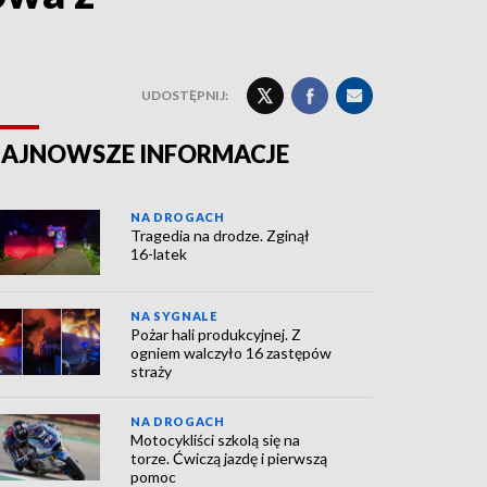
UDOSTĘPNIJ:
AJNOWSZE INFORMACJE
NA DROGACH
Tragedia na drodze. Zginął
16-latek
NA SYGNALE
Pożar hali produkcyjnej. Z
ogniem walczyło 16 zastępów
straży
NA DROGACH
Motocykliści szkolą się na
torze. Ćwiczą jazdę i pierwszą
pomoc