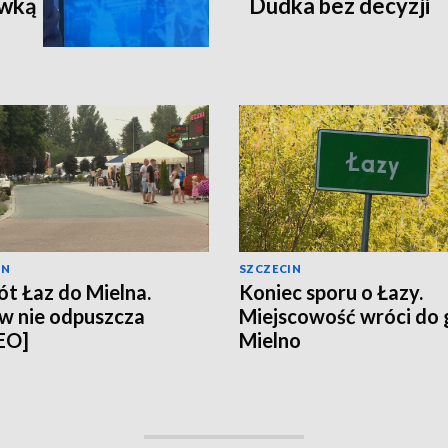
ewką
Dudka bez decyzji
IN
SZCZECIN
t Łaz do Mielna.
Koniec sporu o Łazy.
w nie odpuszcza
Miejscowość wróci do
EO]
Mielno