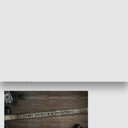
Z indeksem w ręku
Droga po suk
HISTORIA