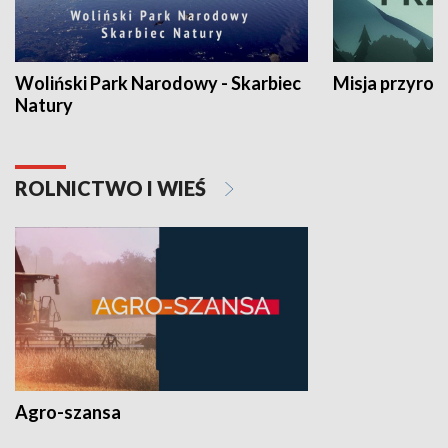
Woliński Park Narodowy - Skarbiec
Misja przyrod
Natury
ROLNICTWO I WIEŚ
Agro-szansa