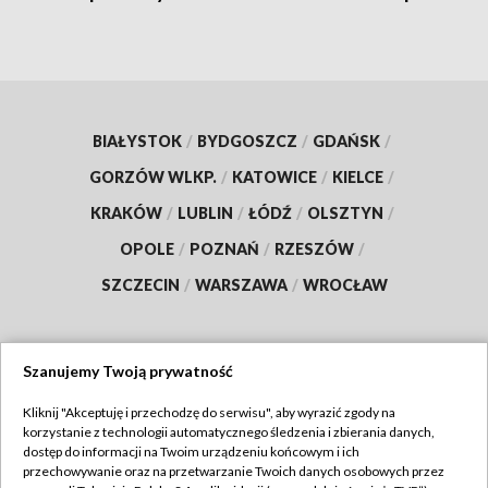
BIAŁYSTOK
/
BYDGOSZCZ
/
GDAŃSK
/
GORZÓW WLKP.
/
KATOWICE
/
KIELCE
/
KRAKÓW
/
LUBLIN
/
ŁÓDŹ
/
OLSZTYN
/
OPOLE
/
POZNAŃ
/
RZESZÓW
/
SZCZECIN
/
WARSZAWA
/
WROCŁAW
Szanujemy Twoją prywatność
Dołącz do nas:
Kliknij "Akceptuję i przechodzę do serwisu", aby wyrazić zgody na
korzystanie z technologii automatycznego śledzenia i zbierania danych,
TVP
dostęp do informacji na Twoim urządzeniu końcowym i ich
Abonament TVP
przechowywanie oraz na przetwarzanie Twoich danych osobowych przez
Regulamin TVP