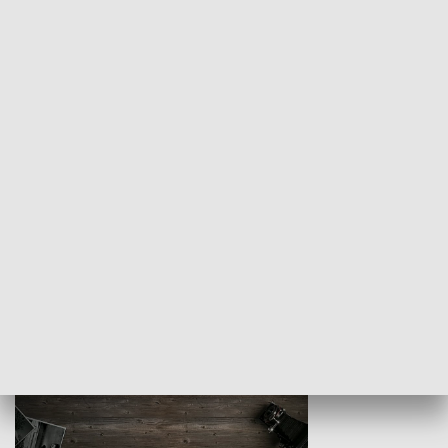
Z indeksem w ręku
Droga po suk
HISTORIA