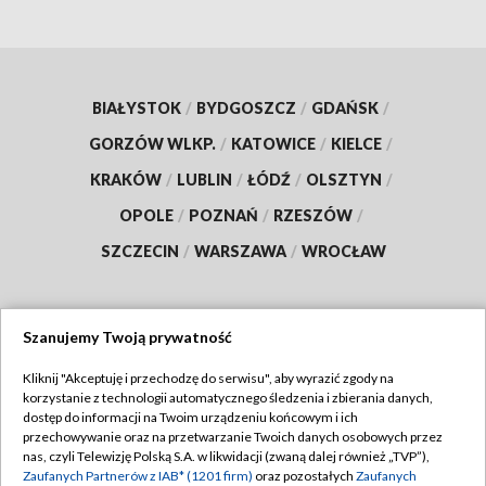
BIAŁYSTOK
/
BYDGOSZCZ
/
GDAŃSK
/
GORZÓW WLKP.
/
KATOWICE
/
KIELCE
/
KRAKÓW
/
LUBLIN
/
ŁÓDŹ
/
OLSZTYN
/
OPOLE
/
POZNAŃ
/
RZESZÓW
/
SZCZECIN
/
WARSZAWA
/
WROCŁAW
Szanujemy Twoją prywatność
Dołącz do nas:
Kliknij "Akceptuję i przechodzę do serwisu", aby wyrazić zgody na
korzystanie z technologii automatycznego śledzenia i zbierania danych,
TVP
dostęp do informacji na Twoim urządzeniu końcowym i ich
Abonament TVP
przechowywanie oraz na przetwarzanie Twoich danych osobowych przez
Regulamin TVP
nas, czyli Telewizję Polską S.A. w likwidacji (zwaną dalej również „TVP”),
Emisja w TVP
Polityka prywatności
Zaufanych Partnerów z IAB* (1201 firm)
oraz pozostałych
Zaufanych