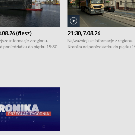
8.08.26 (flesz)
21:30, 7.08.26
jsze informacje z regionu.
Najważniejsze informacje z regionu.
d poniedziałku do piątku 15:30
Kronika od poniedziałku do piątku 1
16:30 (+ rozmowa), 18:30, 21:30.
(flesz), 16:30 (+ rozmowa), 18:30, 21
y i święta 15:30 i 16:30
W weekendy i święta 15:30 i 16:30
8:30 i 21:30. Dziennikarze czekają
(flesz), 18:30 i 21:30. Dziennikarze c
a zgłoszenia: Szczecin - tel. 91-
na Państwa zgłoszenia: Szczecin - te
0, Koszalin - tel. 94-34-50-054,
4 8-10-400, Koszalin - tel. 94-34-50
ronika@tvp.pl.
e-mail: kronika@tvp.pl.