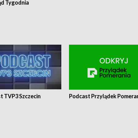
ąd Tygodnia
t TVP3 Szczecin
Podcast Przylądek Pomera