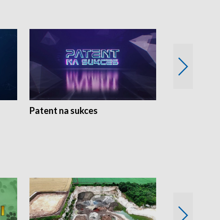
Patent na sukces
Rolnictwo w 