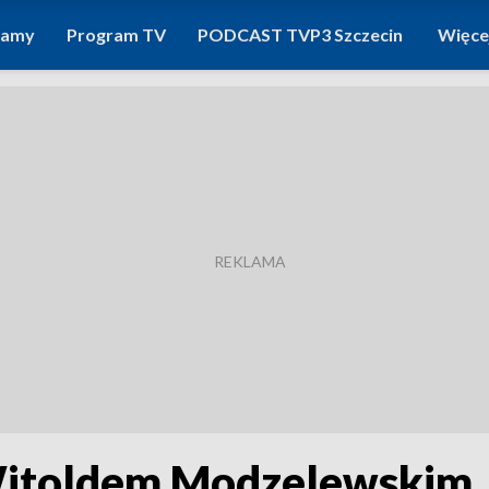
ramy
Program TV
PODCAST TVP3 Szczecin
Więce
Witoldem Modzelewskim