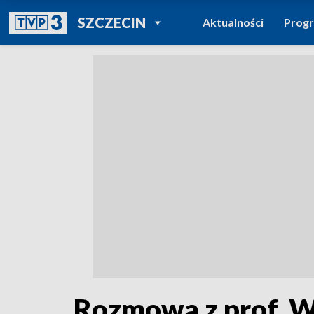
POWRÓT DO
SZCZECIN
Aktualności
Prog
TVP REGIONY
Rozmowa z prof. 