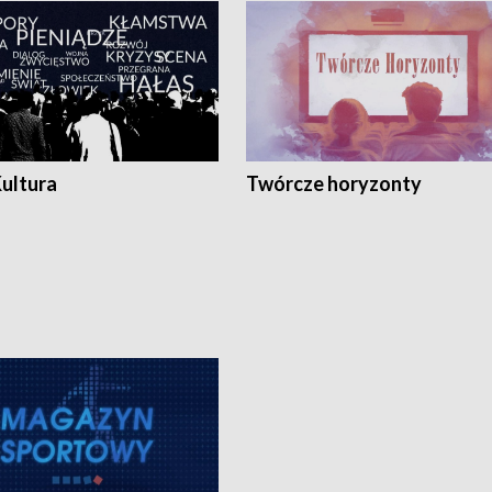
Kultura
Twórcze horyzonty