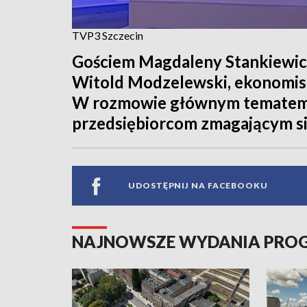
TVP3 Szczecin
Gościem Magdaleny Stankiewicz
Witold Modzelewski, ekonomis
W rozmowie głównym tematem b
przedsiębiorcom zmagającym si
UDOSTĘPNIJ NA FACEBOOKU
NAJNOWSZE WYDANIA PR