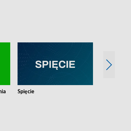
nia
Spięcie
Niedziałkow