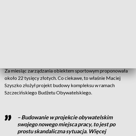
chce ponownie robić interesy z miastem. Tym razem, jako
właściciel swojej firmy stanął do dwóch przetargów na
operatora kompleksu Bukovasport na szczecińskim
prawobrzeżu. – Te przetargi zostały niestety unieważnione.
Podmioty, które zgłaszały się do tego przetargu, składały
zbyt wysoką ofertę – oświadczył Tomasz Klek z Zarządu
Budynków i Lokali Komunalnych w Szczecinie.
Do przetargów stanęła tylko jedna firma – byłego radnego.
Za miesiąc zarządzania obiektem sportowym proponowała
około 22 tysięcy złotych. Co ciekawe, to właśnie Maciej
Szyszko złożył projekt budowy kompleksu w ramach
Szczecińskiego Budżetu Obywatelskiego.
– Budowanie w projekcie obywatelskim
swojego nowego miejsca pracy, to jest po
prostu skandaliczna sytuacja. Więcej