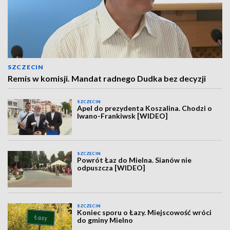
SZCZECIN
Remis w komisji. Mandat radnego Dudka bez decyzji
SZCZECIN
Apel do prezydenta Koszalina. Chodzi o
Iwano-Frankiwsk [WIDEO]
SZCZECIN
Powrót Łaz do Mielna. Sianów nie
odpuszcza [WIDEO]
SZCZECIN
Koniec sporu o Łazy. Miejscowość wróci
do gminy Mielno