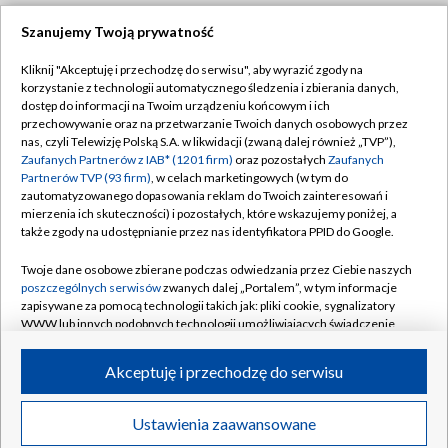
Szanujemy Twoją prywatność
Dołącz do nas:
Kliknij "Akceptuję i przechodzę do serwisu", aby wyrazić zgody na
korzystanie z technologii automatycznego śledzenia i zbierania danych,
TVP
dostęp do informacji na Twoim urządzeniu końcowym i ich
Abonament TVP
przechowywanie oraz na przetwarzanie Twoich danych osobowych przez
Regulamin TVP
nas, czyli Telewizję Polską S.A. w likwidacji (zwaną dalej również „TVP”),
Emisja w TVP
Polityka prywatności
Zaufanych Partnerów z IAB* (1201 firm)
oraz pozostałych
Zaufanych
Partnerów TVP (93 firm)
, w celach marketingowych (w tym do
Centrum informacji TVP
Moje zgody
zautomatyzowanego dopasowania reklam do Twoich zainteresowań i
mierzenia ich skuteczności) i pozostałych, które wskazujemy poniżej, a
Naziemna Telewizja Cyfrowa
Pomoc
także zgody na udostępnianie przez nas identyfikatora PPID do Google.
Sklep TVP
Biuro reklamy
Twoje dane osobowe zbierane podczas odwiedzania przez Ciebie naszych
Rada Programowa
Kontakt
poszczególnych serwisów
zwanych dalej „Portalem”, w tym informacje
zapisywane za pomocą technologii takich jak: pliki cookie, sygnalizatory
System NOS
WWW lub innych podobnych technologii umożliwiających świadczenie
dopasowanych i bezpiecznych usług, personalizację treści oraz reklam,
Informacje o nadawcy
Kanały
udostępnianie funkcji mediów społecznościowych oraz analizowanie
Akceptuję i przechodzę do serwisu
ruchu w Internecie.
Program dla prasy
©2026 Telewizja Polska S.A. w likwidacji
Biuro Reklamy
Twoje dane osobowe zbierane podczas odwiedzania przez Ciebie
Ustawienia zaawansowane
poszczególnych serwisów
na Portalu, takie jak adresy IP, identyfikatory
Ogłoszenie przetargowe