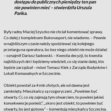
dostępu do publicznych pieniędzy ten pan
nie powinien mieć – stwierdziła Urszula
Pańka.
Były radny Maciej Szyszko nie chciał komentować sprawy.
Co dalej z kompleksem Bukovasport, nie wiadomo. – Pewnie
w najbliższym czasie należy spodziewać się kolejnego
przetargu na operatora, bo bez niego obiekt nie może działać
– oznajmił Dariusz Sadowski. – Kwestia decyzji, to kwestia
najbliższych dni i będziemy wiedzieli, co się stanie dalej, kto
będzie zarządzał – mówi Tomasz Klek z Zarządu Budynków i
Lokali Komunalnych w Szczecinie.
Obiekt powstał za 4 mln złotych, ale od dawna jest
zamknięty. Mieszkańcy są rozgoryczeni. „Powinien być
otwarty. Ci, co się zajmują tym otwarciem, to powinni jakieś
konsekwencje ponieść”, „skoro jest obiekt, to powinien być
otwarty, bo jest gotowy” – komentują mieszkańcy Szczecina.