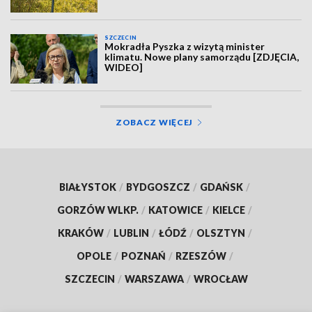
SZCZECIN
Mokradła Pyszka z wizytą minister
klimatu. Nowe plany samorządu [ZDJĘCIA,
WIDEO]
ZOBACZ WIĘCEJ
BIAŁYSTOK
/
BYDGOSZCZ
/
GDAŃSK
/
GORZÓW WLKP.
/
KATOWICE
/
KIELCE
/
KRAKÓW
/
LUBLIN
/
ŁÓDŹ
/
OLSZTYN
/
OPOLE
/
POZNAŃ
/
RZESZÓW
/
SZCZECIN
/
WARSZAWA
/
WROCŁAW