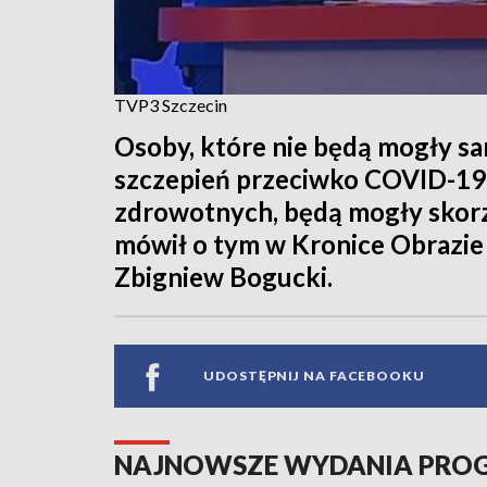
TVP3 Szczecin
Osoby, które nie będą mogły sa
szczepień przeciwko COVID-19
zdrowotnych, będą mogły skorz
mówił o tym w Kronice Obrazi
Zbigniew Bogucki.
UDOSTĘPNIJ NA FACEBOOKU
NAJNOWSZE WYDANIA PR