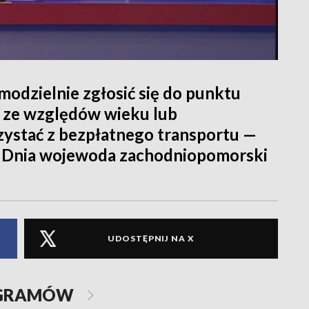
modzielnie zgłosić się do punktu
 ze względów wieku lub
ystać z bezpłatnego transportu —
e Dnia wojewoda zachodniopomorski
UDOSTĘPNIJ NA X
OGRAMÓW