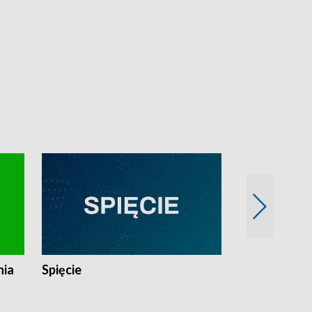
nia
Spięcie
Niedziałkow