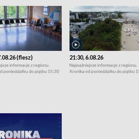
7.08.26 (flesz)
21:30, 6.08.26
jsze informacje z regionu.
Najważniejsze informacje z regionu.
d poniedziałku do piątku 15:30
Kronika od poniedziałku do piątku 1
16:30 (+ rozmowa), 18:30, 21:30.
(flesz), 16:30 (+ rozmowa), 18:30, 21
y i święta 15:30 i 16:30
W weekendy i święta 15:30 i 16:30
8:30 i 21:30. Dziennikarze czekają
(flesz), 18:30 i 21:30. Dziennikarze c
a zgłoszenia: Szczecin - tel. 91-
na Państwa zgłoszenia: Szczecin - te
0, Koszalin - tel. 94-34-50-054,
4 8-10-400, Koszalin - tel. 94-34-50
ronika@tvp.pl.
e-mail: kronika@tvp.pl.