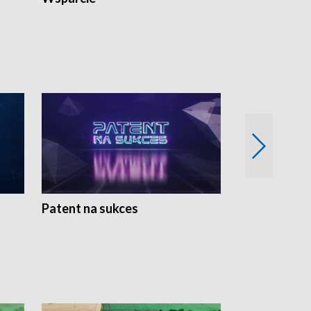
Patent na sukces
Rolnictwo w 