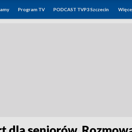
ramy
Program TV
PODCAST TVP3 Szczecin
Więce
rt dla seniorów. Rozmow