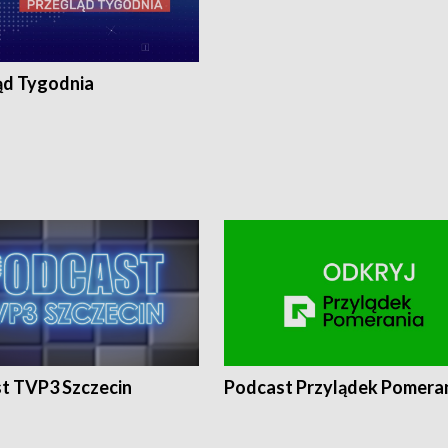
ąd Tygodnia
t TVP3 Szczecin
Podcast Przylądek Pomera