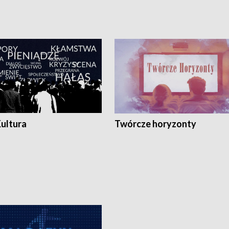
Kultura
Twórcze horyzonty