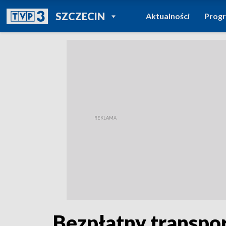
POWRÓT DO
SZCZECIN
Aktualności
Prog
TVP REGIONY
Bezpłatny transpo