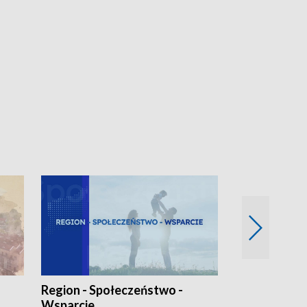
Region - Społeczeństwo -
Bez Barier
Wsparcie