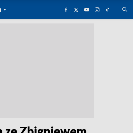
j
a ze Zbigniewem