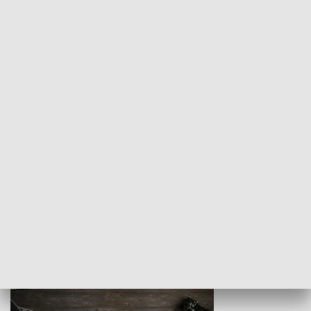
Z indeksem w ręku
Droga po suk
HISTORIA