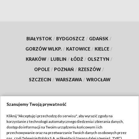
BIAŁYSTOK
/
BYDGOSZCZ
/
GDAŃSK
/
GORZÓW WLKP.
/
KATOWICE
/
KIELCE
/
KRAKÓW
/
LUBLIN
/
ŁÓDŹ
/
OLSZTYN
/
OPOLE
/
POZNAŃ
/
RZESZÓW
/
SZCZECIN
/
WARSZAWA
/
WROCŁAW
Szanujemy Twoją prywatność
Dołącz do nas:
Kliknij "Akceptuję i przechodzę do serwisu", aby wyrazić zgody na
korzystanie z technologii automatycznego śledzenia i zbierania danych,
TVP
dostęp do informacji na Twoim urządzeniu końcowym i ich
Abonament TVP
przechowywanie oraz na przetwarzanie Twoich danych osobowych przez
Regulamin TVP
nas, czyli Telewizję Polską S.A. w likwidacji (zwaną dalej również „TVP”),