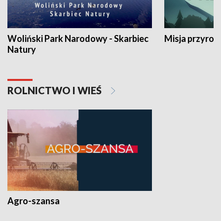
Woliński Park Narodowy - Skarbiec
Misja przyrod
Natury
ROLNICTWO I WIEŚ
Agro-szansa